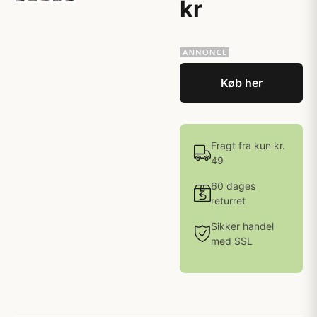
kr
Køb her
Fragt fra kun kr.
49
60 dages
returret
Sikker handel
med SSL