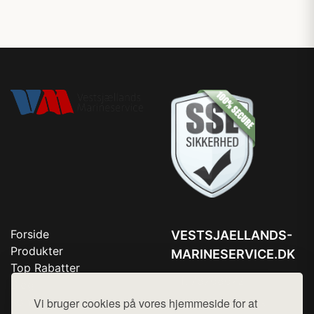
Forside
VESTSJAELLANDS-
Produkter
MARINESERVICE.DK
Top Rabatter
Tlf. 78768672
Blog
Kontakt
Vi bruger cookies på vores hjemmeside for at
Mail:
hej@want.dk