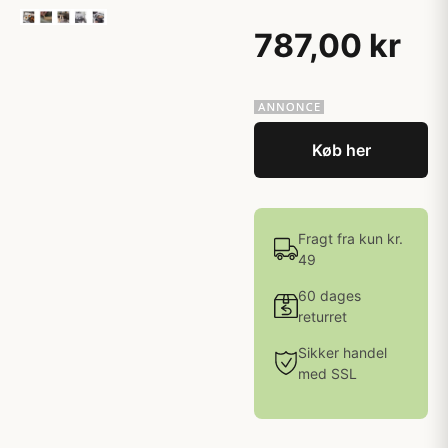
787,00 kr
Køb her
Fragt fra kun kr.
49
60 dages
returret
Sikker handel
med SSL