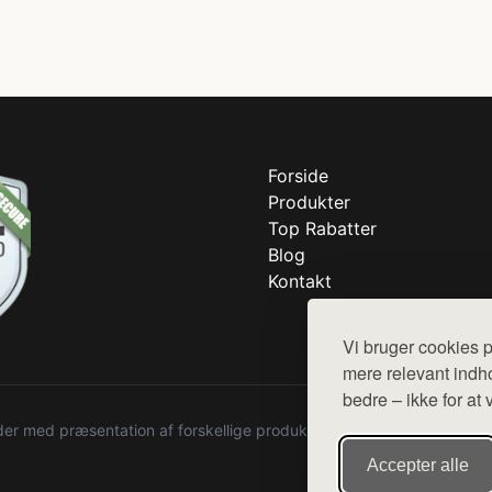
Forside
Produkter
Top Rabatter
Blog
Kontakt
Vi bruger cookies p
mere relevant indho
bedre – ikke for at 
r med præsentation af forskellige produkter fra diverse webshops. De
Accepter alle