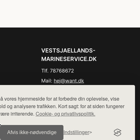
VESTSJAELLANDS-
MARINESERVICE.DK
Tlf. 78768672
Mail:
hej@want.dk
Cookie- og privatlivspolitik
å vores hjemmeside for at forbedre din oplevelse, vise
ld og analysere trafikken. Kort sagt: for at siden fungerer
være irriterende.
Cookie- og privatlivspolitik.
r sælges ikke varer fra denne side - vi henviser til de shops,
Afvis ikke‑nødvendige
Indstillinger