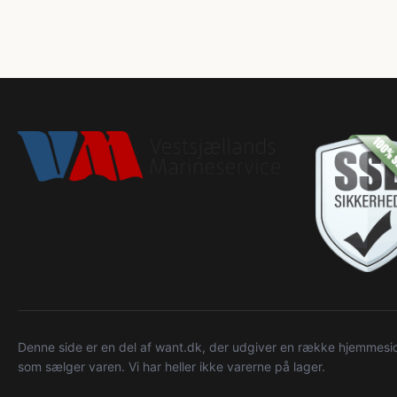
Denne side er en del af want.dk, der udgiver en række hjemmeside
som sælger varen. Vi har heller ikke varerne på lager.