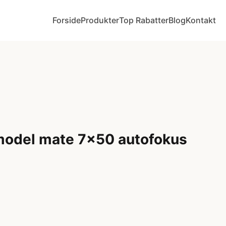
Forside
Produkter
Top Rabatter
Blog
Kontakt
model mate 7x50 autofokus