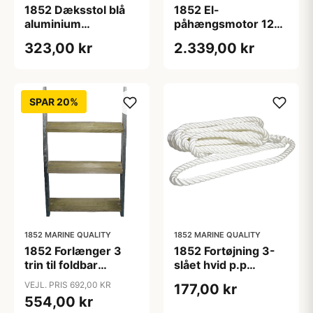
1852 Dæksstol blå
1852 El-
aluminium
påhængsmotor 12V,
L50&times;D42&times;H74
55lbs, ben 66cm
323,00 kr
2.339,00 kr
cm
SPAR 20%
1852 MARINE QUALITY
1852 MARINE QUALITY
1852 Forlænger 3
1852 Fortøjning 3-
trin til foldbar
slået hvid p.p
brostige
ø14mm 10m
VEJL. PRIS 692,00 KR
177,00 kr
554,00 kr