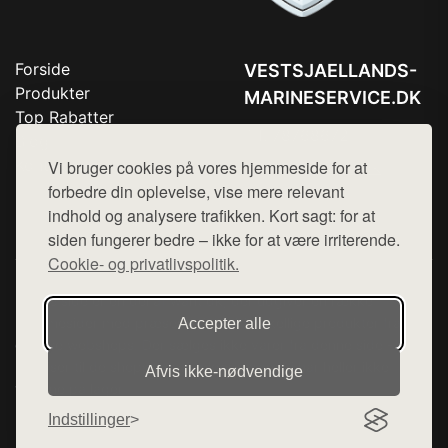
Forside
VESTSJAELLANDS-
Produkter
MARINESERVICE.DK
Top Rabatter
Tlf. 78768672
Blog
Kontakt
Vi bruger cookies på vores hjemmeside for at
Mail:
hej@want.dk
forbedre din oplevelse, vise mere relevant
Cookie- og privatlivspolitik
indhold og analysere trafikken. Kort sagt: for at
siden fungerer bedre – ikke for at være irriterende.
Cookie- og privatlivspolitik.
Denne side er en del af want.dk, der udgiver en række
hjemmesider med præsentation af forskellige produkter fra
Accepter alle
diverse webshops. Der sælges ikke varer fra denne side - vi
henviser til de shops, som sælger varen. Vi har heller ikke
Afvis ikke‑nødvendige
varerne på lager.
Indstillinger
© 2026 vestsjaellands-marineservice.dk. Alle rettigheder