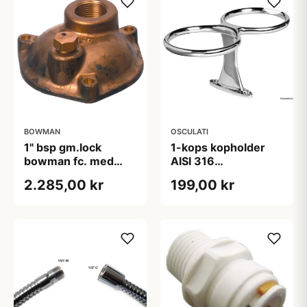
BOWMAN
OSCULATI
1" bsp gm.lock
1-kops kopholder
bowman fc. med
AISI 316
dränering
skruefastgørelse
2.285,00 kr
199,00 kr