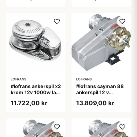
LOFRANS
LOFRANS
#lofrans ankerspil x2
#lofrans cayman 88
krom 12v 1000w lav,
ankerspil 12 v
8mm din766/14mm
1000w din 766
11.722,00 kr
13.809,00 kr
tov
kæde 10 mm