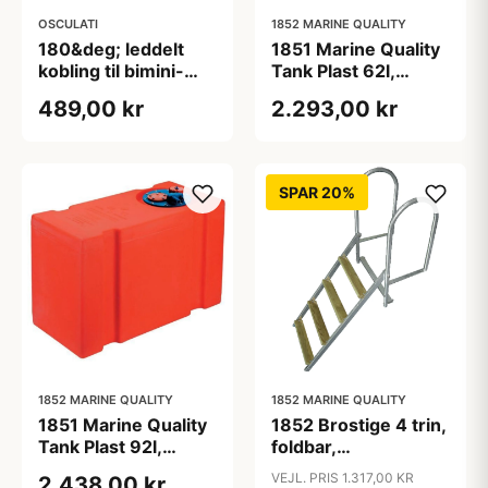
OSCULATI
1852 MARINE QUALITY
180&deg; leddelt
1851 Marine Quality
kobling til bimini-
Tank Plast 62l,
toppe
660x300x410mm
489,00 kr
2.293,00 kr
SPAR 20%
1852 MARINE QUALITY
1852 MARINE QUALITY
1851 Marine Quality
1852 Brostige 4 trin,
Tank Plast 92l,
foldbar,
910x300x410mm
varmgalvaniseret
VEJL. PRIS 1.317,00 KR
2.438,00 kr