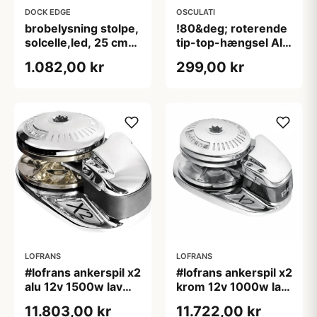
DOCK EDGE
OSCULATI
brobelysning stolpe,
!80&deg; roterende
solcelle,led, 25 cm
tip-top-hængsel AISI
høj
316L
1.082,00 kr
299,00 kr
LOFRANS
LOFRANS
#lofrans ankerspil x2
#lofrans ankerspil x2
alu 12v 1500w lav
krom 12v 1000w lav,
din 766 kæde 10mm
10mm kæde din 766
11.803,00 kr
11.722,00 kr