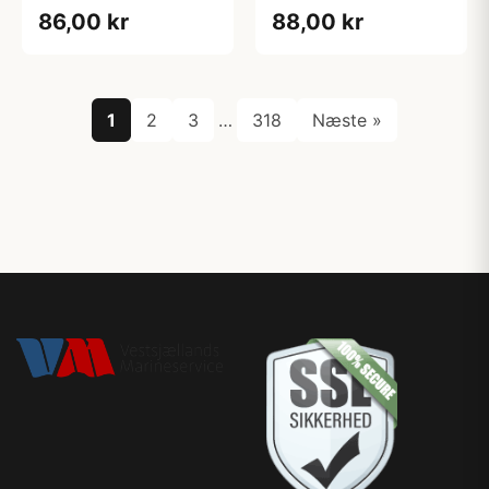
50mm2. ø10mm
50mm2. ø8mm 4stk
86,00 kr
88,00 kr
4stk
1
2
3
…
318
Næste »