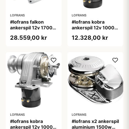
LOFRANS
LOFRANS
#lofrans falkon
#lofrans kobra
ankerspil 12v 1700w
ankerspil 12v 1000w
din 766 kæde 10
din 766 kæde 10
28.559,00 kr
12.328,00 kr
mm
mm
LOFRANS
LOFRANS
#lofrans kobra
#lofrans x2 ankerspil
ankerspil 12v 1000w
aluminium 1500w