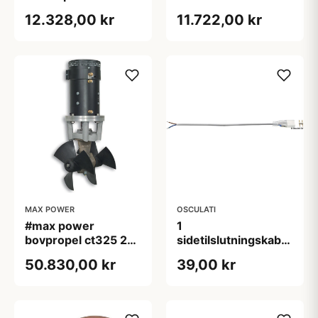
din 766 kæde 8 mm
24v 10mm kæde din
12.328,00 kr
11.722,00 kr
766
MAX POWER
OSCULATI
#max power
1
bovpropel ct325 24v
sidetilslutningskabel
classic
+ 1 kobling
50.830,00 kr
39,00 kr