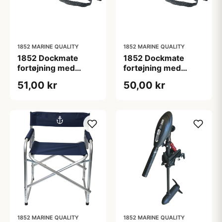
1852 MARINE QUALITY
1852 MARINE QUALITY
1852 Dockmate
1852 Dockmate
fortøjning med
fortøjning med
elastik, øje/øje 123-
elastik, øje/øje 148-
51,00 kr
50,00 kr
161 cm
227 cm
1852 MARINE QUALITY
1852 MARINE QUALITY