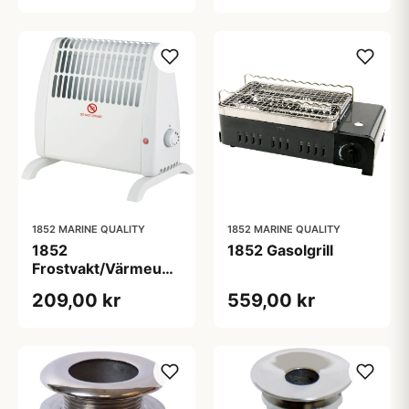
1852 MARINE QUALITY
1852 MARINE QUALITY
1852
1852 Gasolgrill
Frostvakt/Värmeugn
500W 220V med
209,00 kr
559,00 kr
termostat