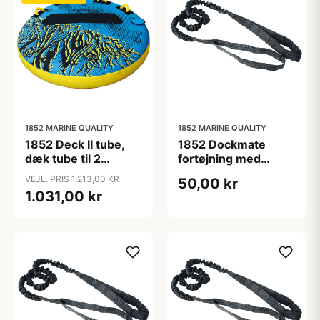
1852 MARINE QUALITY
1852 MARINE QUALITY
1852 Deck II tube,
1852 Dockmate
dæk tube til 2
fortøjning med
personer, 4 håndtag
elastik, øje/øje 105-
VEJL. PRIS 1.213,00 KR
50,00 kr
135 cm
1.031,00 kr