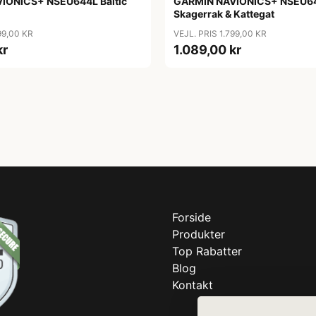
IONICS+ NSEU644L Baltic
GARMIN NAVIONICS+ NSEU6
Skagerrak & Kattegat
99,00 KR
VEJL. PRIS 1.799,00 KR
kr
1.089,00 kr
Forside
Produkter
Top Rabatter
Blog
Kontakt