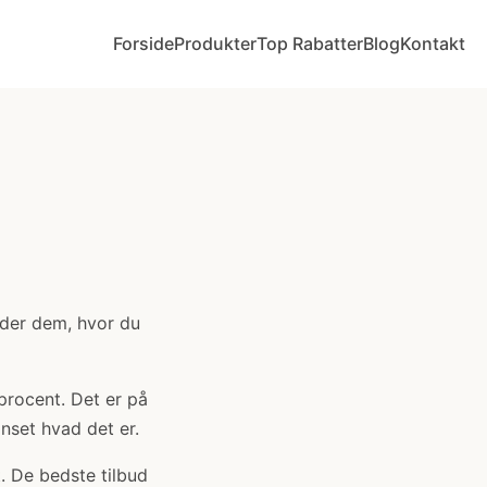
Forside
Produkter
Top Rabatter
Blog
Kontakt
nder dem, hvor du
 procent. Det er på
anset hvad det er.
. De bedste tilbud