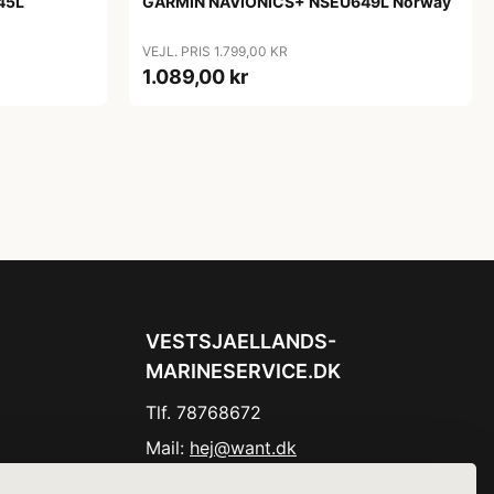
45L
GARMIN NAVIONICS+ NSEU649L Norway
VEJL. PRIS 1.799,00 KR
1.089,00 kr
VESTSJAELLANDS-
MARINESERVICE.DK
Tlf. 78768672
Mail:
hej@want.dk
Cookie- og privatlivspolitik