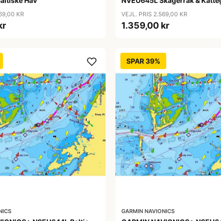
ltiske Hav
NVEU645L Skagerrak & Katte
569,00 KR
VEJL. PRIS 2.569,00 KR
kr
1.359,00 kr
SPAR 39%
NICS
GARMIN NAVIONICS