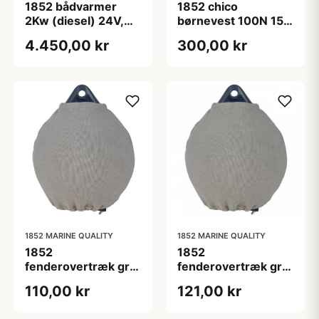
1852 bådvarmer
1852 chico
2Kw (diesel) 24V,
børnevest 100N 15-
inkl. monteringssæt
30 kg med mønster
4.450,00 kr
300,00 kr
1852 MARINE QUALITY
1852 MARINE QUALITY
1852
1852
fenderovertræk grå,
fenderovertræk grå,
A1 ø40x37cm
A2 ø46x49cm
110,00 kr
121,00 kr