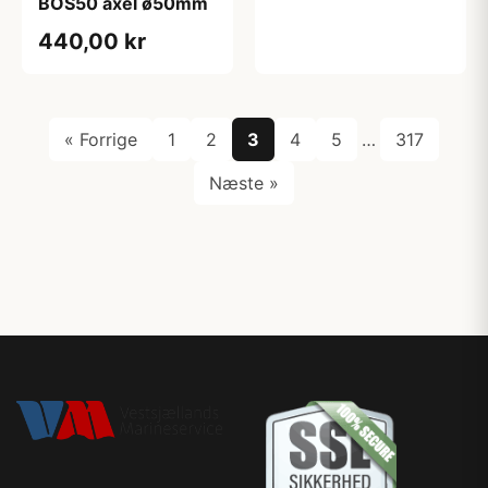
BOS50 axel ø50mm
440,00 kr
« Forrige
1
2
3
4
5
…
317
Næste »