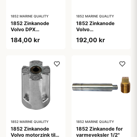
1852 MARINE QUALITY
1852 MARINE QUALITY
1852 Zinkanode
1852 Zinkanode
Volvo DPX
Volvo
130x45mm
SX/DPH/DPR/DPI
184,00 kr
192,00 kr
(872139)
3588746
1852 MARINE QUALITY
1852 MARINE QUALITY
1852 Zinkanode
1852 Zinkanode for
Volvo motorzink til
varmeveksler 1/2"