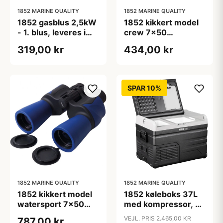
1852 MARINE QUALITY
1852 MARINE QUALITY
1852 gasblus 2,5kW
1852 kikkert model
- 1. blus, leveres i
crew 7x50
plast kuffert
autofokus
319,00 kr
434,00 kr
SPAR 10%
1852 MARINE QUALITY
1852 MARINE QUALITY
1852 kikkert model
1852 køleboks 37L
watersport 7x50
med kompressor, 2-
vandtæt bak-4
delt køl/frys
VEJL. PRIS 2.465,00 KR
787,00 kr