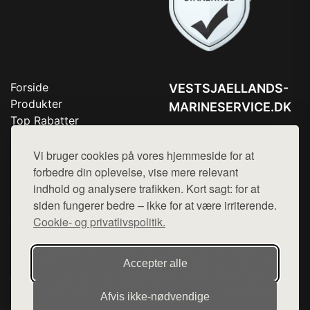
Forside
VESTSJAELLANDS-
Produkter
MARINESERVICE.DK
Top Rabatter
Tlf. 78768672
Blog
Kontakt
Vi bruger cookies på vores hjemmeside for at
Mail:
hej@want.dk
forbedre din oplevelse, vise mere relevant
Cookie- og privatlivspolitik
indhold og analysere trafikken. Kort sagt: for at
siden fungerer bedre – ikke for at være irriterende.
Cookie- og privatlivspolitik.
Denne side er en del af want.dk, der udgiver en række
hjemmesider med præsentation af forskellige produkter fra
Accepter alle
diverse webshops. Der sælges ikke varer fra denne side - vi
henviser til de shops, som sælger varen. Vi har heller ikke
Afvis ikke‑nødvendige
varerne på lager.