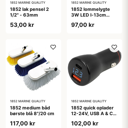
1852 MARINE QUALITY
1852 MARINE QUALITY
1852 lak pensel 2
1852 lommelygte
1/2" - 63mm
3W LED l-13cm
ø30mm IP67 excl.
53,00 kr
97,00 kr
batterier
1852 MARINE QUALITY
1852 MARINE QUALITY
1852 medium båd
1852 quick oplader
børste blå 8"/20 cm
12-24V, USB A & C
med voltmeter
117,00 kr
102,00 kr