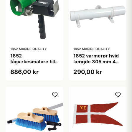
1852 MARINE QUALITY
1852 MARINE QUALITY
1852
1852 varmerør hvid
tågvirkesmätare till
længde 305 mm 45
tågvirke dim. ø4-
watt ip55
886,00 kr
290,00 kr
35mm