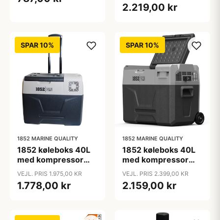
prisme
12/24/230V
2.219,00 kr
SPAR 10%
SPAR 10%
1852 MARINE QUALITY
1852 MARINE QUALITY
1852 køleboks 40L
1852 køleboks 40L
med kompressor
med kompressor
12/24/230V
12/24/230V og til
VEJL. PRIS 1.975,00 KR
VEJL. PRIS 2.399,00 KR
batteri
1.778,00 kr
2.159,00 kr