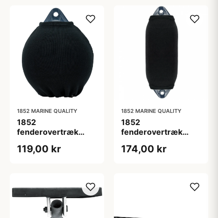
1852 MARINE QUALITY
1852 MARINE QUALITY
1852
1852
fenderovertræk
fenderovertræk
sort, A1 ø40x37cm
sort, F02 22x59cm
119,00 kr
174,00 kr
2-pakke