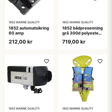
1852 MARINE QUALITY
1852 MARINE QUALITY
1852 automatsikring
1852 bådpresenning
60 amp
grå 300d polyester
L-518-579cm B-
212,00 kr
719,00 kr
244cm
1852 MARINE QUALITY
1852 MARINE QUALITY