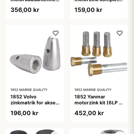
105 cm 7 m Kabel
anode 30mm x ø16
356,00 kr
159,00 kr
1852 MARINE QUALITY
1852 MARINE QUALITY
1852 Volvo
1852 Yanmar
zinkmøtrik for aksel
motorzink kit (6LP &
40/45mm(828140)
6LY & 4LHA)
196,00 kr
452,00 kr