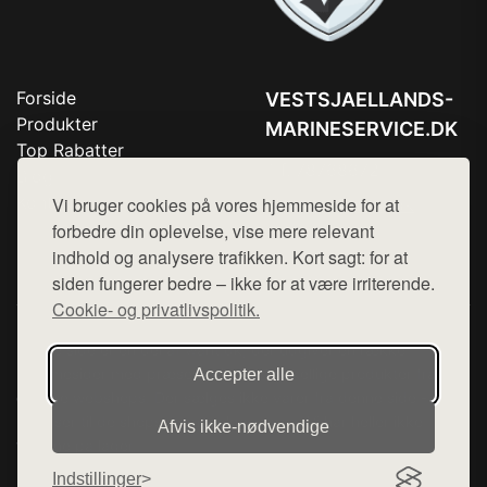
Forside
VESTSJAELLANDS-
Produkter
MARINESERVICE.DK
Top Rabatter
Tlf. 78768672
Blog
Kontakt
Vi bruger cookies på vores hjemmeside for at
Mail:
hej@want.dk
forbedre din oplevelse, vise mere relevant
Cookie- og privatlivspolitik
indhold og analysere trafikken. Kort sagt: for at
siden fungerer bedre – ikke for at være irriterende.
Cookie- og privatlivspolitik.
Denne side er en del af want.dk, der udgiver en række
hjemmesider med præsentation af forskellige produkter fra
Accepter alle
diverse webshops. Der sælges ikke varer fra denne side - vi
henviser til de shops, som sælger varen. Vi har heller ikke
Afvis ikke‑nødvendige
varerne på lager.
Indstillinger