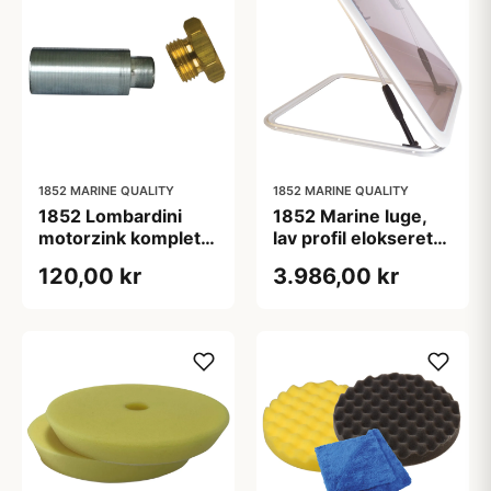
1852 MARINE QUALITY
1852 MARINE QUALITY
1852 Lombardini
1852 Marine luge,
motorzink komplet
lav profil elokseret
zink:L30 ø15
alu. 627 x 627mm
120,00 kr
3.986,00 kr
møtrik:16x1,5