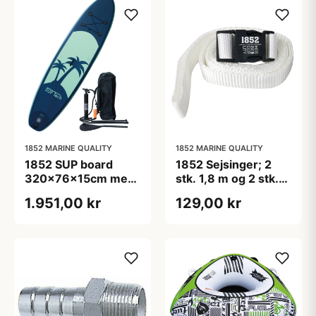
1852 MARINE QUALITY
1852 MARINE QUALITY
1852 SUP board
1852 Sejsinger; 2
320x76x15cm med
stk. 1,8 m og 2 stk.
pumpe, taske,
2,4 m med nylon
1.951,00 kr
129,00 kr
paddle & rep
clips