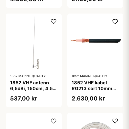
aisi 316, 833998
21684826
1852 MARINE QUALITY
1852 MARINE QUALITY
1852 VHF antenn
1852 VHF kabel
6,5dBi, 150cm, 4,5m
RG213 sort 10mm
RG58 kabel, PL259
100m
537,00 kr
2.630,00 kr
kontakt