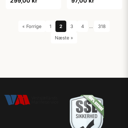
299,00 kr
97,00 kr
« Forrige
1
2
3
4
…
318
Næste »