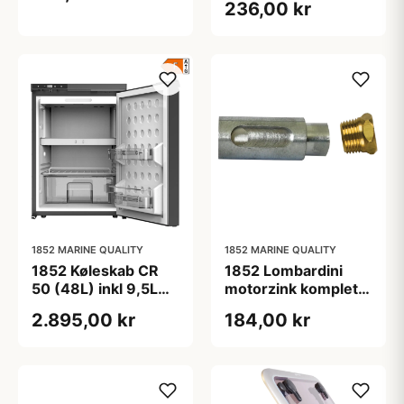
236,00 kr
1852 MARINE QUALITY
1852 MARINE QUALITY
1852 Køleskab CR
1852 Lombardini
50 (48L) inkl 9,5L
motorzink komplet
fryser
zink:L26 ø14 møtrik:
2.895,00 kr
184,00 kr
1/2"