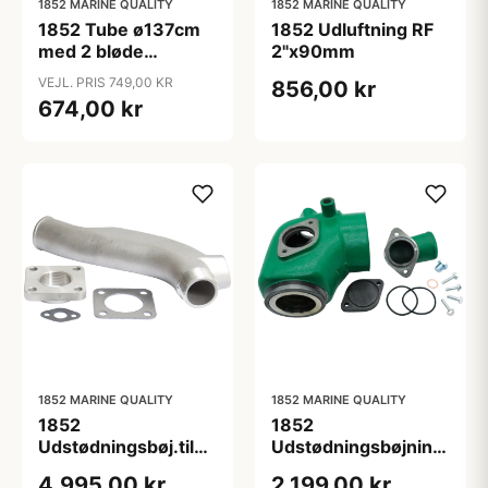
1852 MARINE QUALITY
1852 MARINE QUALITY
1852 Tube ø137cm
1852 Udluftning RF
med 2 bløde
2"x90mm
håndtag & 420D
VEJL. PRIS 749,00 KR
856,00 kr
betræk
674,00 kr
1852 MARINE QUALITY
1852 MARINE QUALITY
1852
1852
Udstødningsbøj.til
Udstødningsbøjning
Volvo Penta MD Kit,
jern Volvo D4 Kit
4.995,00 kr
2.199,00 kr