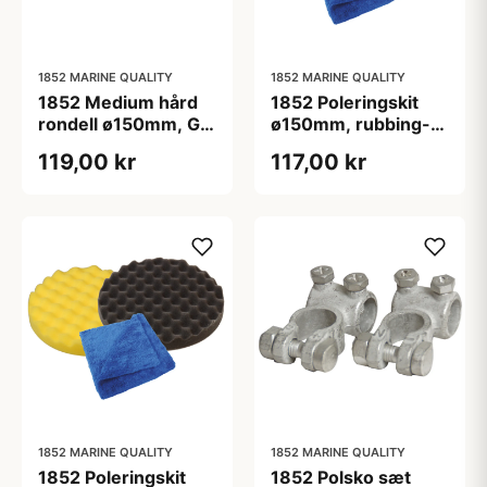
1852 MARINE QUALITY
1852 MARINE QUALITY
1852 Medium hård
1852 Poleringskit
rondell ø150mm, Gul
ø150mm, rubbing-,
2-pack
vaxrondell &
119,00 kr
117,00 kr
polerduk
1852 MARINE QUALITY
1852 MARINE QUALITY
1852 Poleringskit
1852 Polsko sæt