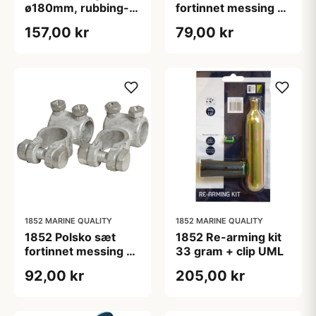
ø180mm, rubbing-,
fortinnet messing op
vaxrondell &
til 60mm2 kabler
157,00 kr
79,00 kr
polerduk
1852 MARINE QUALITY
1852 MARINE QUALITY
1852 Polsko sæt
1852 Re-arming kit
fortinnet messing op
33 gram + clip UML
til 90mm2 kabler
92,00 kr
205,00 kr