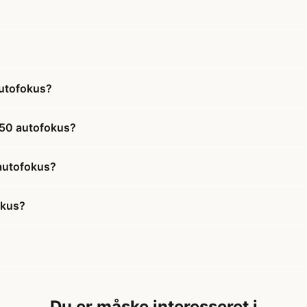
autofokus?
x50 autofokus?
 autofokus?
okus?
Du er måske interesseret i