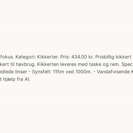
us. Kategori: Kikkerter. Pris: 434.00 kr. Prisbillig kikker
kkert til havbrug. Kikkerten leveres med taske og rem. Speci
dlede linser - Synsfelt: 115m ved 1000m. - Vandafvisende 
 hjælp fra AI.