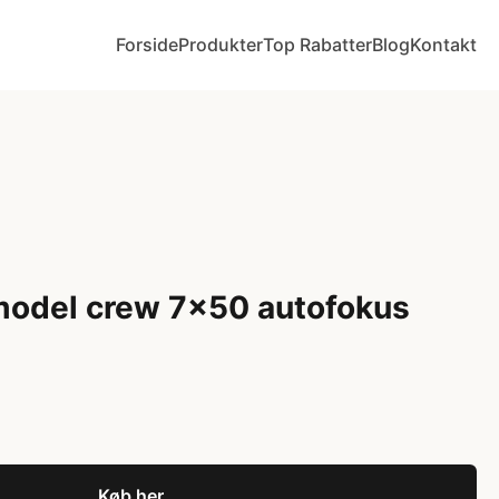
Forside
Produkter
Top Rabatter
Blog
Kontakt
model crew 7x50 autofokus
Køb her