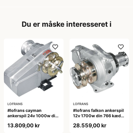
Du er måske interesseret i
LOFRANS
LOFRANS
#lofrans cayman
#lofrans falkon ankerspil
ankerspil 24v 1000w din
12v 1700w din 766 kæde
766 kæde 10 mm
10 mm
13.809,00 kr
28.559,00 kr