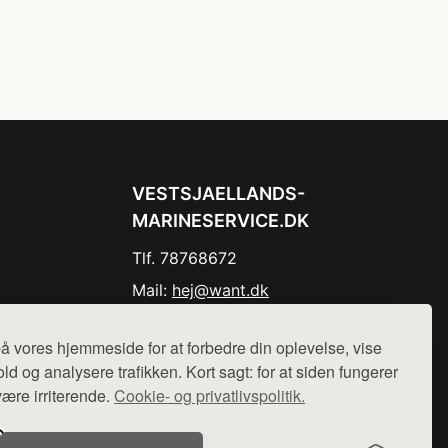
VESTSJAELLANDS-
MARINESERVICE.DK
Tlf. 78768672
Mail:
hej@want.dk
Cookie- og privatlivspolitik
å vores hjemmeside for at forbedre din oplevelse, vise
ld og analysere trafikken. Kort sagt: for at siden fungerer
være irriterende.
Cookie- og privatlivspolitik.
r sælges ikke varer fra denne side - vi henviser til de shops,