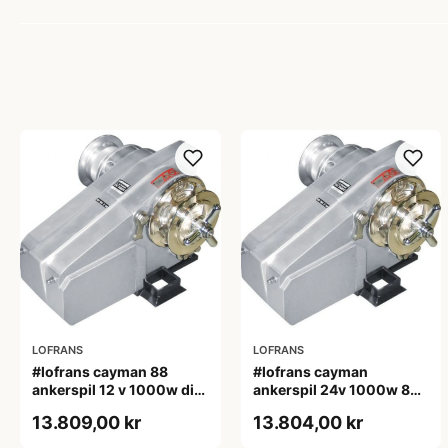
LOFRANS
LOFRANS
#lofrans cayman 88
#lofrans cayman
ankerspil 12 v 1000w din
ankerspil 24v 1000w 8
766 kæde 10 mm
mm kæde
13.809,00 kr
13.804,00 kr