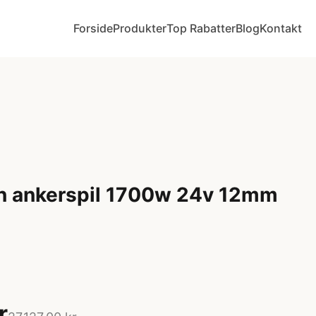
Forside
Produkter
Top Rabatter
Blog
Kontakt
on ankerspil 1700w 24v 12mm
r