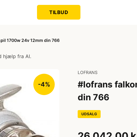
TILBUD
spil 1700w 24v 12mm din 766
 hjælp fra AI.
LOFRANS
#lofrans falk
-4%
din 766
UDSALG
26.042,00 k