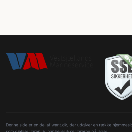
Denne side er en del af want.dk, der udgiver en række hjemmeside
som sælger varen. Vi har heller ikke varerne på lager.