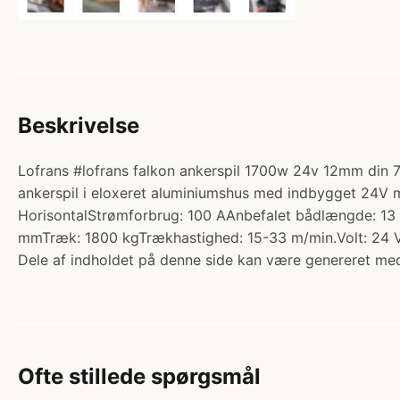
Beskrivelse
Lofrans #lofrans falkon ankerspil 1700w 24v 12mm din 76
ankerspil i eloxeret aluminiumshus med indbygget 24V 
HorisontalStrømforbrug: 100 AAnbefalet bådlængde: 1
mmTræk: 1800 kgTrækhastighed: 15-33 m/min.Volt: 24 V
Dele af indholdet på denne side kan være genereret med
Ofte stillede spørgsmål