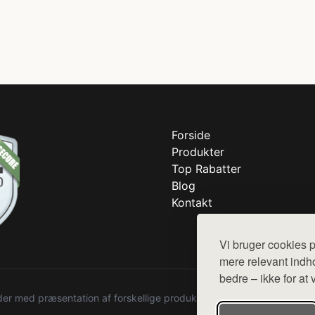
Forside
Produkter
Top Rabatter
Blog
Kontakt
Vi bruger cookies p
mere relevant indho
bedre – ikke for at 
r med præsentation af forskellige produkter fra diverse webshops. De