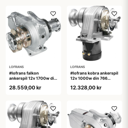
LOFRANS
LOFRANS
#lofrans falkon
#lofrans kobra ankerspil
ankerspil 12v 1700w din
12v 1000w din 766
766 kæde 10 mm
kæde 10 mm
28.559,00 kr
12.328,00 kr