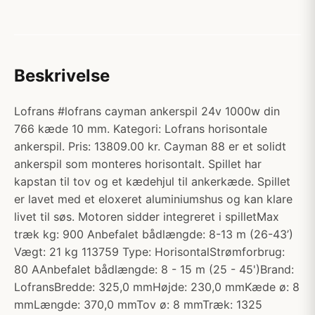
Beskrivelse
Lofrans #lofrans cayman ankerspil 24v 1000w din
766 kæde 10 mm. Kategori: Lofrans horisontale
ankerspil. Pris: 13809.00 kr. Cayman 88 er et solidt
ankerspil som monteres horisontalt. Spillet har
kapstan til tov og et kædehjul til ankerkæde. Spillet
er lavet med et eloxeret aluminiumshus og kan klare
livet til søs. Motoren sidder integreret i spilletMax
træk kg: 900 Anbefalet bådlængde: 8-13 m (26-43’)
Vægt: 21 kg 113759 Type: HorisontalStrømforbrug:
80 AAnbefalet bådlængde: 8 - 15 m (25 - 45')Brand:
LofransBredde: 325,0 mmHøjde: 230,0 mmKæde ø: 8
mmLængde: 370,0 mmTov ø: 8 mmTræk: 1325