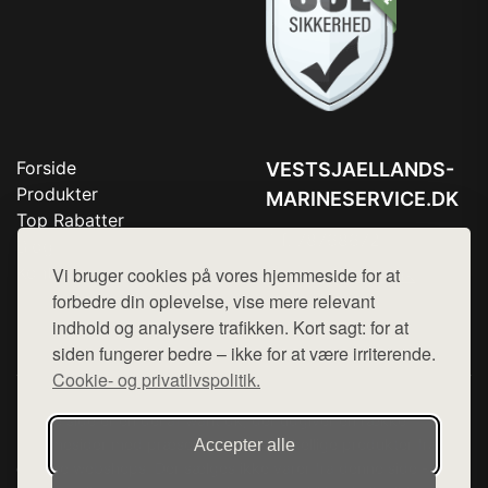
Forside
VESTSJAELLANDS-
Produkter
MARINESERVICE.DK
Top Rabatter
Tlf. 78768672
Blog
Kontakt
Vi bruger cookies på vores hjemmeside for at
Mail:
hej@want.dk
forbedre din oplevelse, vise mere relevant
Cookie- og privatlivspolitik
indhold og analysere trafikken. Kort sagt: for at
siden fungerer bedre – ikke for at være irriterende.
Cookie- og privatlivspolitik.
Denne side er en del af want.dk, der udgiver en række
hjemmesider med præsentation af forskellige produkter fra
Accepter alle
diverse webshops. Der sælges ikke varer fra denne side - vi