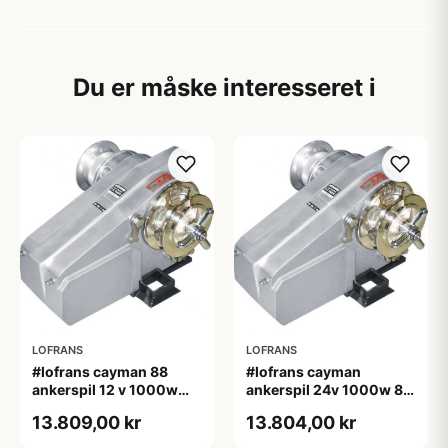
Du er måske interesseret i
LOFRANS
LOFRANS
#lofrans cayman 88
#lofrans cayman
ankerspil 12 v 1000w
ankerspil 24v 1000w 8
din 766 kæde 10 mm
mm kæde
13.809,00 kr
13.804,00 kr