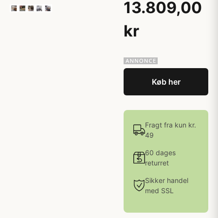
13.809,00
kr
Køb her
Fragt fra kun kr.
49
60 dages
returret
Sikker handel
med SSL