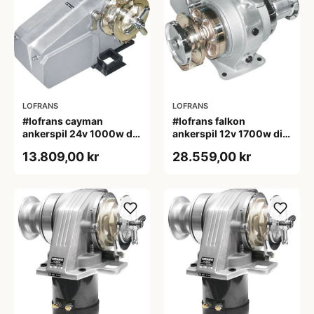
LOFRANS
LOFRANS
#lofrans cayman
#lofrans falkon
ankerspil 24v 1000w din
ankerspil 12v 1700w din
766 kæde 10 mm
766 kæde 10 mm
13.809,00 kr
28.559,00 kr