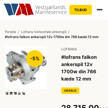
TILBUD
Forside
/
Lofrans horisontale ankerspil
/
#lofrans falkon ankerspil 12v 1700w din 766 kæde 12 mm
LOFRANS
#lofrans falkon
-5%
ankerspil 12v
1700w din 766
kæde 12 mm
UDSALG
28.715,00