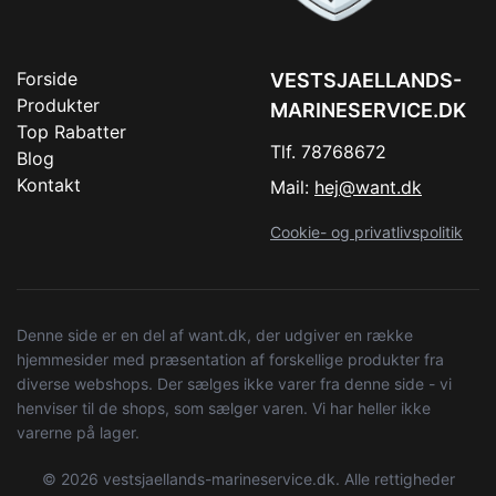
Forside
VESTSJAELLANDS-
Produkter
MARINESERVICE.DK
Top Rabatter
Tlf. 78768672
Blog
Kontakt
Mail:
hej@want.dk
Cookie- og privatlivspolitik
Denne side er en del af want.dk, der udgiver en række
hjemmesider med præsentation af forskellige produkter fra
diverse webshops. Der sælges ikke varer fra denne side - vi
henviser til de shops, som sælger varen. Vi har heller ikke
varerne på lager.
© 2026 vestsjaellands-marineservice.dk. Alle rettigheder