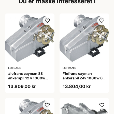
Du er måske interesseret i
LOFRANS
LOFRANS
#lofrans cayman 88
#lofrans cayman
ankerspil 12 v 1000w
ankerspil 24v 1000w 8
din 766 kæde 10 mm
mm kæde
13.809,00 kr
13.804,00 kr