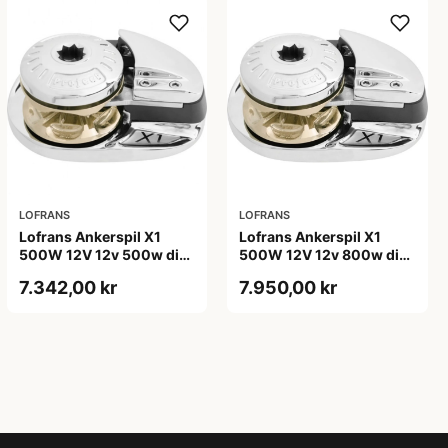
LOFRANS
LOFRANS
Lofrans Ankerspil X1
Lofrans Ankerspil X1
500W 12V 12v 500w din
500W 12V 12v 800w din
766 kæde 8mm, tov
766 kæde 8mm, tov
7.342,00 kr
7.950,00 kr
12mm
12mm