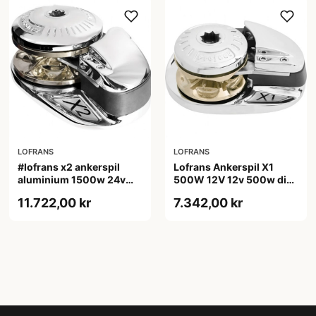
LOFRANS
LOFRANS
#lofrans x2 ankerspil
Lofrans Ankerspil X1
aluminium 1500w 24v
500W 12V 12v 500w din
10mm kæde din 766
766 kæde 6mm, tov
11.722,00 kr
7.342,00 kr
10/12mm