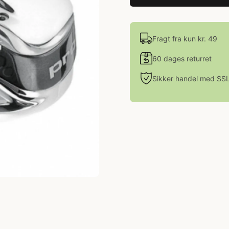
Fragt fra kun kr. 49
60 dages returret
Sikker handel med SS