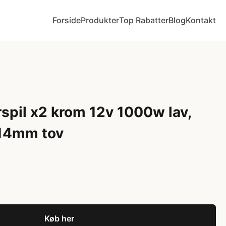
Forside
Produkter
Top Rabatter
Blog
Kontakt
rspil x2 krom 12v 1000w lav,
14mm tov
Køb her