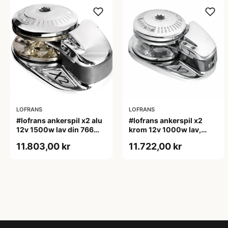
LOFRANS
LOFRANS
#lofrans ankerspil x2 alu
#lofrans ankerspil x2
12v 1500w lav din 766
krom 12v 1000w lav,
kæde 10mm
10mm kæde din 766
11.803,00 kr
11.722,00 kr