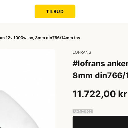
TILBUD
krom 12v 1000w lav, 8mm din766/14mm tov
LOFRANS
#lofrans anke
8mm din766/
11.722,00 kr