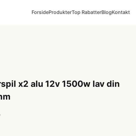
Forside
Produkter
Top Rabatter
Blog
Kontakt
spil x2 alu 12v 1500w lav din
mm
r