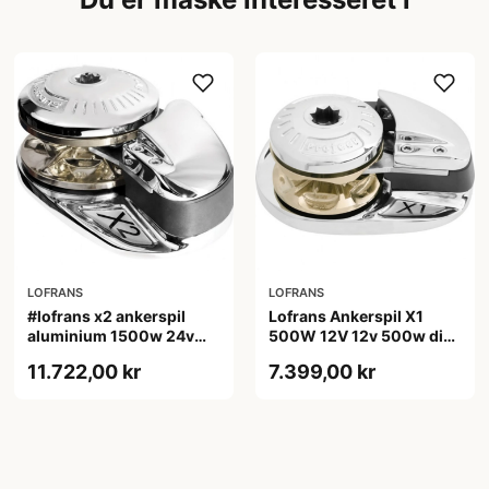
LOFRANS
LOFRANS
#lofrans x2 ankerspil
Lofrans Ankerspil X1
aluminium 1500w 24v
500W 12V 12v 500w din
10mm kæde din 766
766 kæde 6mm, tov
11.722,00 kr
7.399,00 kr
10/12mm