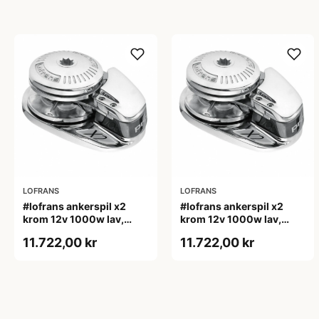
LOFRANS
LOFRANS
#lofrans ankerspil x2
#lofrans ankerspil x2
krom 12v 1000w lav,
krom 12v 1000w lav,
10mm kæde din 766
8mm din766/14mm tov
11.722,00 kr
11.722,00 kr