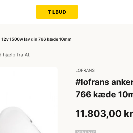
TILBUD
lu 12v 1500w lav din 766 kæde 10mm
 hjælp fra AI.
LOFRANS
#lofrans anker
766 kæde 10
11.803,00 k