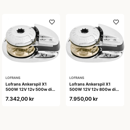
LOFRANS
LOFRANS
Lofrans Ankerspil X1
Lofrans Ankerspil X1
500W 12V 12v 500w din
500W 12V 12v 800w din
766 kæde 8mm, tov
766 kæde 8mm, tov
7.342,00 kr
7.950,00 kr
12mm
12mm