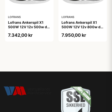
LOFRANS
LOFRANS
Lofrans Ankerspil X1
Lofrans Ankerspil X1
500W 12V 12v 500w din
500W 12V 12v 800w din
766 kæde 8mm, tov
766 kæde 8mm, tov
7.342,00 kr
7.950,00 kr
12mm
12mm