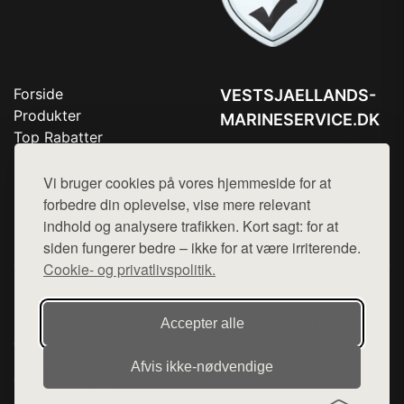
Forside
VESTSJAELLANDS-
Produkter
MARINESERVICE.DK
Top Rabatter
Tlf. 78768672
Blog
Kontakt
Vi bruger cookies på vores hjemmeside for at
Mail:
hej@want.dk
forbedre din oplevelse, vise mere relevant
Cookie- og privatlivspolitik
indhold og analysere trafikken. Kort sagt: for at
siden fungerer bedre – ikke for at være irriterende.
Cookie- og privatlivspolitik.
Denne side er en del af want.dk, der udgiver en række
hjemmesider med præsentation af forskellige produkter fra
Accepter alle
diverse webshops. Der sælges ikke varer fra denne side - vi
henviser til de shops, som sælger varen. Vi har heller ikke
Afvis ikke‑nødvendige
varerne på lager.