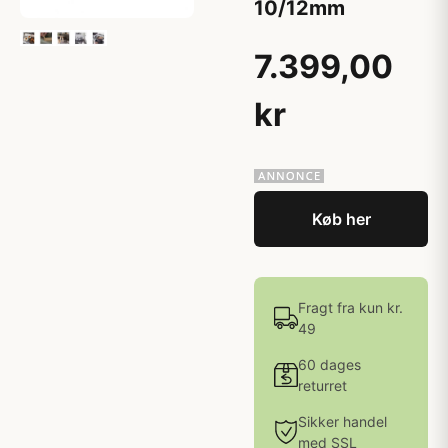
10/12mm
7.399,00
kr
Køb her
Fragt fra kun kr.
49
60 dages
returret
Sikker handel
med SSL