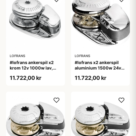
LOFRANS
LOFRANS
#lofrans ankerspil x2
#lofrans x2 ankerspil
krom 12v 1000w lav,
aluminium 1500w 24v
8mm din766/14mm tov
10mm kæde din 766
11.722,00 kr
11.722,00 kr