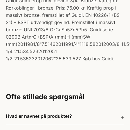
Guidi Guidi Prop udv. gevind 3/4" Bronze. Kategori:
Rørkoblinger i bronze. Pris: 76.00 kr. Kraftig prop i
massivt bronze, fremstillet af Guidi. EN 10226/1 (BS
21) – BSPT udvendigt gevind. Fremstillet i massivt
bronze: UNI 7013/8 G-CuSn5Zn5Pb5. Guidi serie
0290B ArtnrG (BSP)A (mm)H (mm)SW
(mm)2011981/8"7.51462011991/4"1118.582012003/8"11.
1/4"21.534.5232012051
1/2"21.535232012062"25.539.527 Køb hos Guidi.
Ofte stillede spørgsmål
Hvad er navnet på produktet?