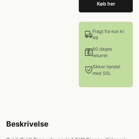
Køb her
Fragt fra kun kr.
49
60 dages
returret
Sikker handel
med SSL
Beskrivelse