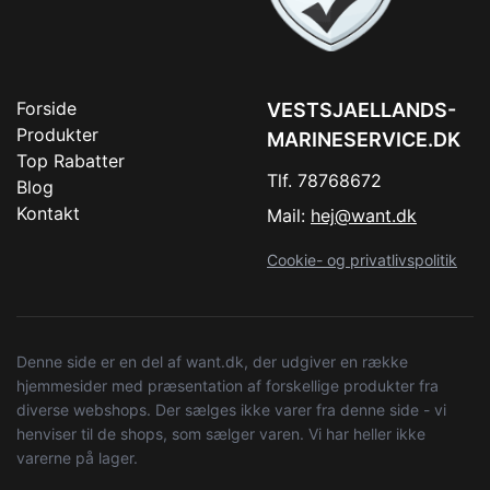
Forside
VESTSJAELLANDS-
Produkter
MARINESERVICE.DK
Top Rabatter
Tlf. 78768672
Blog
Kontakt
Mail:
hej@want.dk
Cookie- og privatlivspolitik
Denne side er en del af want.dk, der udgiver en række
hjemmesider med præsentation af forskellige produkter fra
diverse webshops. Der sælges ikke varer fra denne side - vi
henviser til de shops, som sælger varen. Vi har heller ikke
varerne på lager.