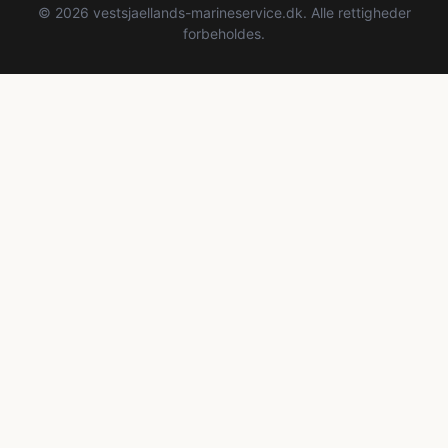
© 2026 vestsjaellands-marineservice.dk. Alle rettigheder
forbeholdes.