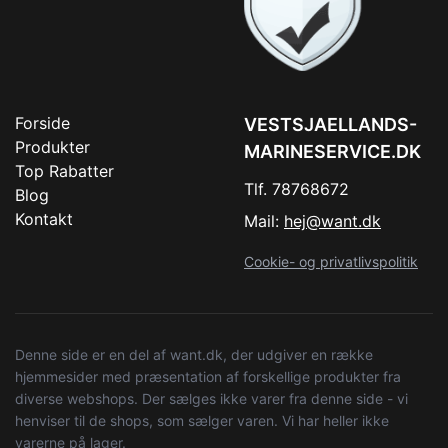
Forside
VESTSJAELLANDS-
Produkter
MARINESERVICE.DK
Top Rabatter
Tlf. 78768672
Blog
Kontakt
Mail:
hej@want.dk
Cookie- og privatlivspolitik
Denne side er en del af want.dk, der udgiver en række
hjemmesider med præsentation af forskellige produkter fra
diverse webshops. Der sælges ikke varer fra denne side - vi
henviser til de shops, som sælger varen. Vi har heller ikke
varerne på lager.