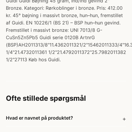
Guidi Guidi Bøjning 45 gram, Ind/ind gevind 2"
Bronze. Kategori: Rørkoblinger i bronze. Pris: 412.00
kr. 45° bøjning i massivt bronze, hun–hun, fremstillet
af Guidi. EN 10226/1 (BS 21) – BSP hun–hun gevind.
Fremstillet i massivt bronze: UNI 7013/8 G-
CuSn5Zn5Pb5 Guidi serie 0120B ArtnrG
(BSP)AH2011313/8"11.4362011321/2"15462011333/4"16.
1/4"21.4732011361 1/2"21.4792011372"25.7982011382
1/2"27113 Køb hos Guidi.
Ofte stillede spørgsmål
Hvad er navnet på produktet?