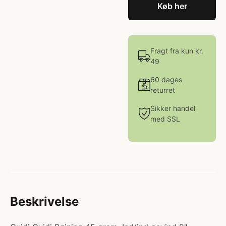
Køb her
Fragt fra kun kr.
49
60 dages
returret
Sikker handel
med SSL
Beskrivelse