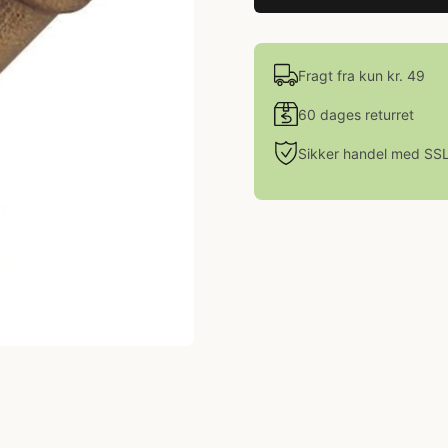
Fragt fra kun kr. 49
60 dages returret
Sikker handel med SS