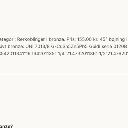
tegori: Rørkoblinger i bronze. Pris: 155.00 kr. 45° bøjning i
assivt bronze: UNI 7013/8 G-CuSn5Zn5Pb5 Guidi serie 0120B
542011341"19.1642011351 1/4"21.4732011361 1/2"21.479201
ronze?