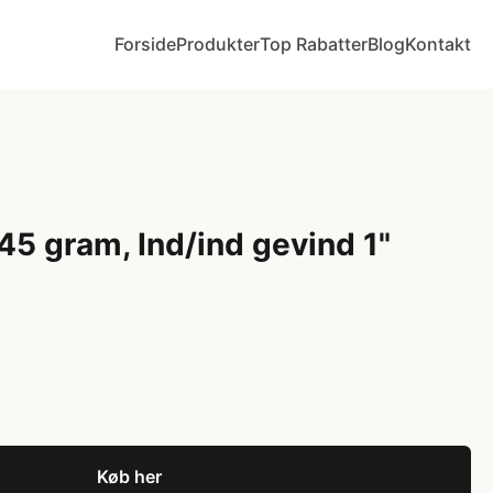
Forside
Produkter
Top Rabatter
Blog
Kontakt
45 gram, Ind/ind gevind 1"
Køb her