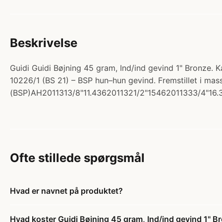
Beskrivelse
Guidi Guidi Bøjning 45 gram, Ind/ind gevind 1" Bronze. Ka
10226/1 (BS 21) – BSP hun–hun gevind. Fremstillet i m
(BSP)AH2011313/8"11.4362011321/2"15462011333/4"16.3
Ofte stillede spørgsmål
Hvad er navnet på produktet?
Hvad koster Guidi Bøjning 45 gram, Ind/ind gevind 1" B