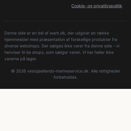
Cookie- og privatlivspolitik
Denne side er en del af want.dk, der udgiver en række
hjemmesider med præsentation af forskellige produkter fra
diverse webshops. Der sælges ikke varer fra denne side - vi
henviser til de shops, som sælger varen. Vi har heller ikke
varerne på lager.
© 2026 vestsjaellands-marineservice.dk. Alle rettigheder
forbeholdes.