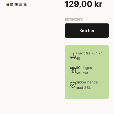
129,00 kr
Køb her
Fragt fra kun kr.
49
60 dages
returret
Sikker handel
med SSL