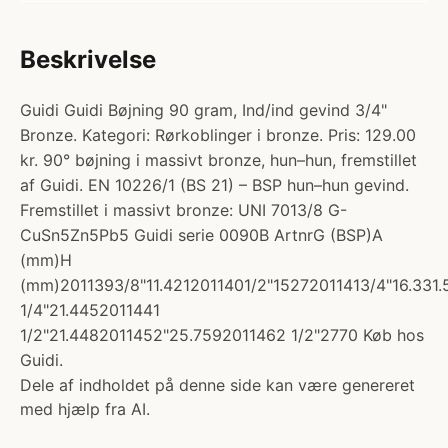
Beskrivelse
Guidi Guidi Bøjning 90 gram, Ind/ind gevind 3/4"
Bronze. Kategori: Rørkoblinger i bronze. Pris: 129.00
kr. 90° bøjning i massivt bronze, hun–hun, fremstillet
af Guidi. EN 10226/1 (BS 21) – BSP hun–hun gevind.
Fremstillet i massivt bronze: UNI 7013/8 G-
CuSn5Zn5Pb5 Guidi serie 0090B ArtnrG (BSP)A
(mm)H
(mm)2011393/8"11.4212011401/2"15272011413/4"16.331.
1/4"21.4452011441
1/2"21.4482011452"25.7592011462 1/2"2770 Køb hos
Guidi.
Dele af indholdet på denne side kan være genereret
med hjælp fra AI.