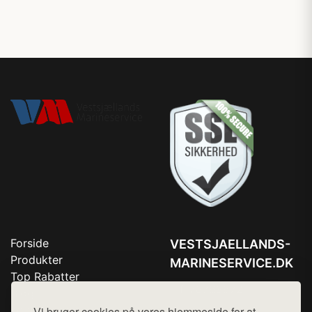
Forside
VESTSJAELLANDS-
Produkter
MARINESERVICE.DK
Top Rabatter
Tlf. 78768672
Blog
Kontakt
Vi bruger cookies på vores hjemmeside for at
Mail:
hej@want.dk