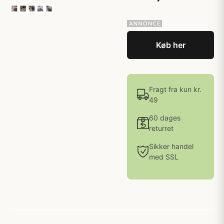
Køb her
Fragt fra kun kr.
49
60 dages
returret
Sikker handel
med SSL