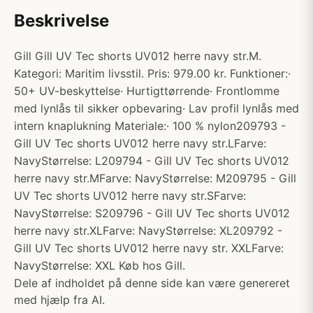
Beskrivelse
Gill Gill UV Tec shorts UV012 herre navy str.M.
Kategori: Maritim livsstil. Pris: 979.00 kr. Funktioner:·
50+ UV-beskyttelse· Hurtigttørrende· Frontlomme
med lynlås til sikker opbevaring· Lav profil lynlås med
intern knaplukning Materiale:· 100 % nylon209793 -
Gill UV Tec shorts UV012 herre navy str.LFarve:
NavyStørrelse: L209794 - Gill UV Tec shorts UV012
herre navy str.MFarve: NavyStørrelse: M209795 - Gill
UV Tec shorts UV012 herre navy str.SFarve:
NavyStørrelse: S209796 - Gill UV Tec shorts UV012
herre navy str.XLFarve: NavyStørrelse: XL209792 -
Gill UV Tec shorts UV012 herre navy str. XXLFarve:
NavyStørrelse: XXL Køb hos Gill.
Dele af indholdet på denne side kan være genereret
med hjælp fra AI.