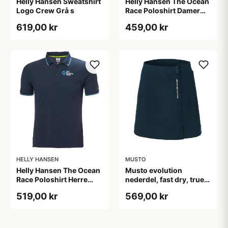
Helly Hansen Sweatshirt
Helly Hansen The Ocean
Logo Crew Grå s
Race Poloshirt Damer
Rød, M
619,00 kr
459,00 kr
HELLY HANSEN
MUSTO
Helly Hansen The Ocean
Musto evolution
Race Poloshirt Herre
nederdel, fast dry, true
Navy, S
navy 12/m
519,00 kr
569,00 kr