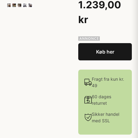
1.239,00
kr
Køb her
Fragt fra kun kr.
49
60 dages
returret
Sikker handel
med SSL