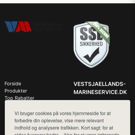
Forside
VESTSJAELLANDS-
Produkter
MARINESERVICE.DK
Top Rabatter
Tlf. 78768672
Blog
Kontakt
Vi bruger cookies på vores hjemmeside for at
Mail:
hej@want.dk
forbedre din oplevelse, vise mere relevant
Cookie- og privatlivspolitik
indhold og analysere trafikken. Kort sagt: for at
siden fungerer bedre – ikke for at være irriterende.