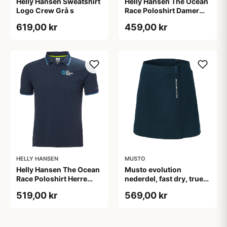
Helly Hansen Sweatshirt
Helly Hansen The Ocean
Logo Crew Grå s
Race Poloshirt Damer
Rød, M
619,00 kr
459,00 kr
HELLY HANSEN
MUSTO
Helly Hansen The Ocean
Musto evolution
Race Poloshirt Herre
nederdel, fast dry, true
Navy, S
navy 12/m
519,00 kr
569,00 kr