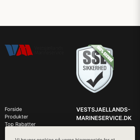
Forside
VESTSJAELLANDS-
Produkter
MARINESERVICE.DK
Top Rabatter
Tlf. 78768672
Blog
Kontakt
Vi bruger cookies på vores hjemmeside for at
Mail:
hej@want.dk