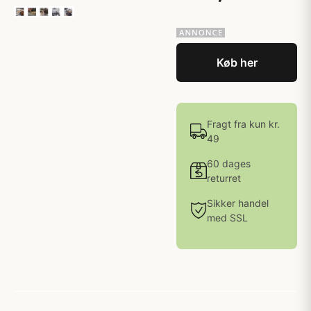
Køb her
Fragt fra kun kr.
49
60 dages
returret
Sikker handel
med SSL