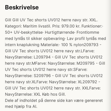
Beskrivelse
Gill Gill UV Tec shorts UV012 herre navy str. XXL.
Kategori: Maritim livsstil. Pris: 979.00 kr. Funktioner:·
50+ UV-beskyttelse· Hurtigttørrende· Frontlomme
med lynlås til sikker opbevaring· Lav profil lynlås med
intern knaplukning Materiale:· 100 % nylon209793 -
Gill UV Tec shorts UV012 herre navy str.LFarve:
NavyStørrelse: L209794 - Gill UV Tec shorts UV012
herre navy str.MFarve: NavyStørrelse: M209795 - Gill
UV Tec shorts UV012 herre navy str.SFarve:
NavyStørrelse: S209796 - Gill UV Tec shorts UV012
herre navy str.XLFarve: NavyStørrelse: XL209792 -
Gill UV Tec shorts UV012 herre navy str. XXLFarve:
NavyStørrelse: XXL Køb hos Gill.
Dele af indholdet på denne side kan være genereret
med hjælp fra AI.