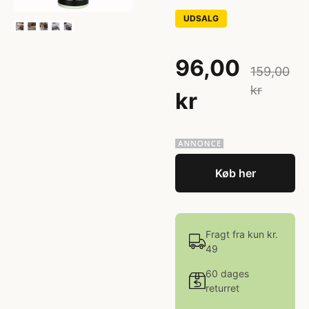
UDSALG
96,00
159,00
kr
kr
Køb her
Fragt fra kun kr.
49
60 dages
returret