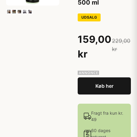
500 ml
UDSALG
159,00
229,00
kr
kr
Køb her
Fragt fra kun kr.
49
60 dages
returret