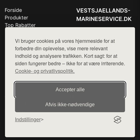
Forside
VESTSJAELLANDS-
Produkter
MARINESERVICE.DK
Top Rabatter
Tlf. 78768672
Blog
Kontakt
Vi bruger cookies på vores hjemmeside for at
Mail:
hej@want.dk
forbedre din oplevelse, vise mere relevant
Cookie- og privatlivspolitik
indhold og analysere trafikken. Kort sagt: for at
siden fungerer bedre – ikke for at være irriterende.
Cookie- og privatlivspolitik.
Denne side er en del af want.dk, der udgiver en række
hjemmesider med præsentation af forskellige produkter fra
Accepter alle
diverse webshops. Der sælges ikke varer fra denne side - vi
henviser til de shops, som sælger varen. Vi har heller ikke
Afvis ikke‑nødvendige
varerne på lager.
Indstillinger
© 2026 vestsjaellands-marineservice.dk. Alle rettigheder
forbeholdes.