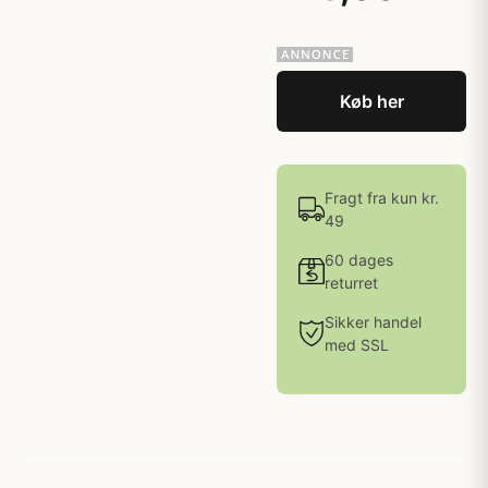
Køb her
Fragt fra kun kr.
49
60 dages
returret
Sikker handel
med SSL