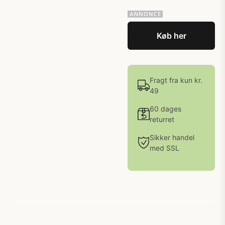
Køb her
Fragt fra kun kr.
49
60 dages
returret
Sikker handel
med SSL