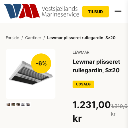
TILBUD
Forside
/
Gardiner
/
Lewmar plisseret rullegardin, Sz20
LEWMAR
Lewmar plisseret
-6%
rullegardin, Sz20
UDSALG
1.231,00
1.310,
kr
kr