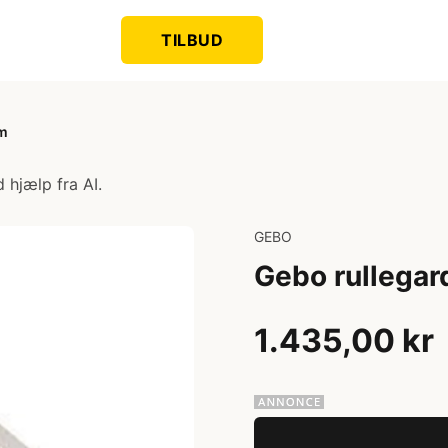
TILBUD
mm
 hjælp fra AI.
GEBO
Gebo rullega
1.435,00 kr