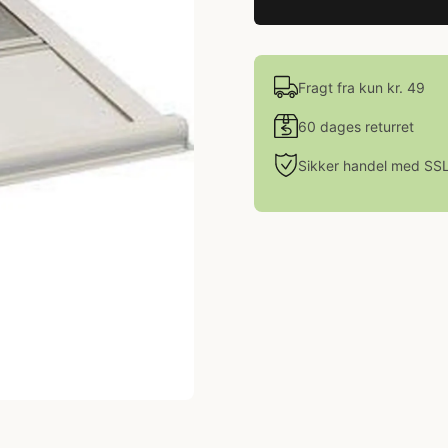
Fragt fra kun kr. 49
60 dages returret
Sikker handel med SS