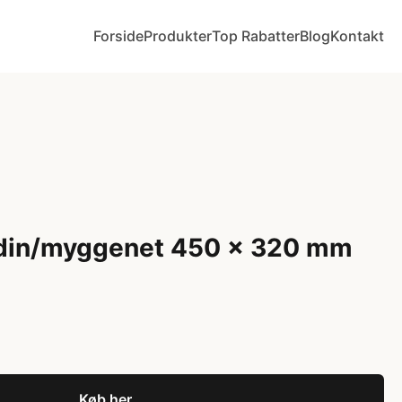
Forside
Produkter
Top Rabatter
Blog
Kontakt
rdin/myggenet 450 x 320 mm
Køb her