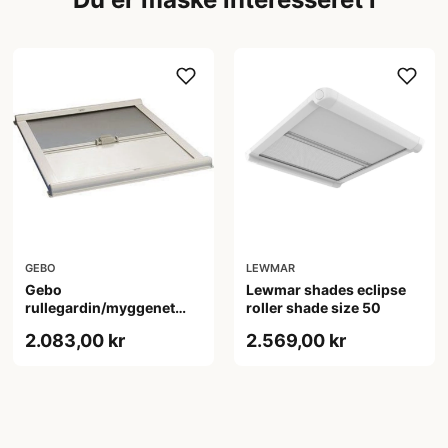
GEBO
LEWMAR
Gebo
Lewmar shades eclipse
rullegardin/myggenet
roller shade size 50
620 x 620 mm
2.083,00 kr
2.569,00 kr