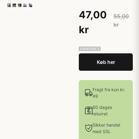
47,00
55,00
kr
kr
Køb her
Fragt fra kun kr.
49
60 dages
returret
Sikker handel
med SSL