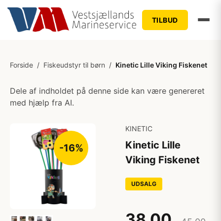
TILBUD
Forside
/
Fiskeudstyr til børn
/
Kinetic Lille Viking Fiskenet
Dele af indholdet på denne side kan være genereret
med hjælp fra AI.
KINETIC
Kinetic Lille
-16%
Viking Fiskenet
UDSALG
38,00