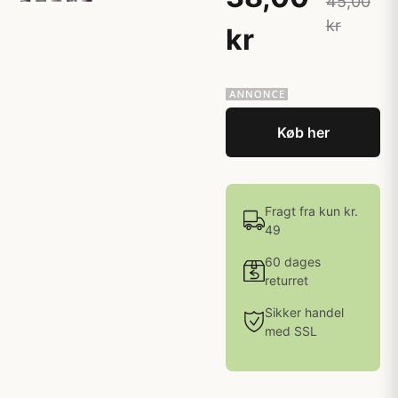
45,00
kr
kr
Køb her
Fragt fra kun kr.
49
60 dages
returret
Sikker handel
med SSL