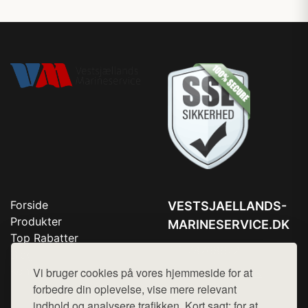
Forside
VESTSJAELLANDS-
Produkter
MARINESERVICE.DK
Top Rabatter
Tlf. 78768672
Blog
Kontakt
Vi bruger cookies på vores hjemmeside for at
Mail:
hej@want.dk
forbedre din oplevelse, vise mere relevant
Cookie- og privatlivspolitik
indhold og analysere trafikken. Kort sagt: for at