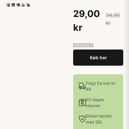
29,00
34,00
kr
kr
Køb her
Fragt fra kun kr.
49
60 dages
returret
Sikker handel
med SSL