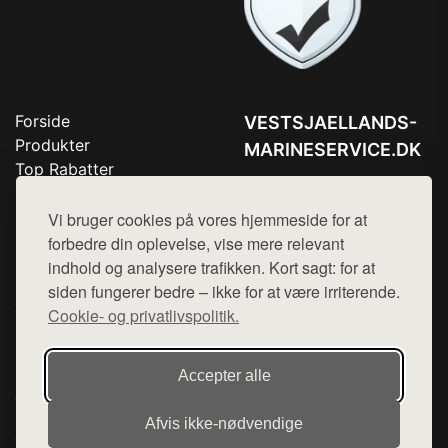
Forside
VESTSJAELLANDS-
Produkter
MARINESERVICE.DK
Top Rabatter
Tlf. 78768672
Blog
Kontakt
Vi bruger cookies på vores hjemmeside for at
Mail:
hej@want.dk
forbedre din oplevelse, vise mere relevant
Cookie- og privatlivspolitik
indhold og analysere trafikken. Kort sagt: for at
siden fungerer bedre – ikke for at være irriterende.
Cookie- og privatlivspolitik.
Denne side er en del af want.dk, der udgiver en række
hjemmesider med præsentation af forskellige produkter fra
Accepter alle
diverse webshops. Der sælges ikke varer fra denne side - vi
henviser til de shops, som sælger varen. Vi har heller ikke
Afvis ikke‑nødvendige
varerne på lager.