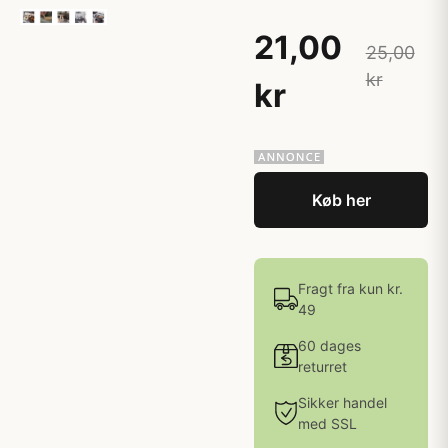
21,00
25,00
kr
kr
Køb her
Fragt fra kun kr.
49
60 dages
returret
Sikker handel
med SSL