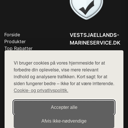
Forside
VESTSJAELLANDS-
Produkter
MARINESERVICE.DK
Top Rabatter
Tlf. 78768672
Blog
Kontakt
Vi bruger cookies på vores hjemmeside for at
Mail:
hej@want.dk
forbedre din oplevelse, vise mere relevant
Cookie- og privatlivspolitik
indhold og analysere trafikken. Kort sagt: for at
siden fungerer bedre – ikke for at være irriterende.
Cookie- og privatlivspolitik.
Denne side er en del af want.dk, der udgiver en række
hjemmesider med præsentation af forskellige produkter fra
Accepter alle
diverse webshops. Der sælges ikke varer fra denne side - vi
henviser til de shops, som sælger varen. Vi har heller ikke
Afvis ikke‑nødvendige
varerne på lager.