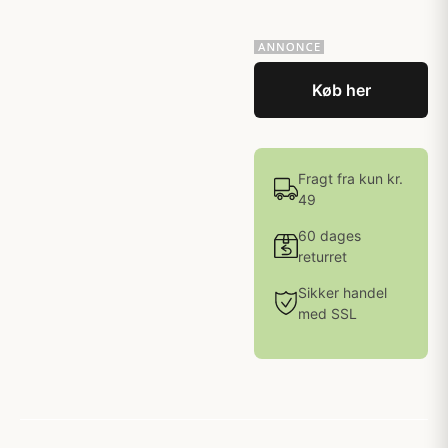
Køb her
Fragt fra kun kr.
49
60 dages
returret
Sikker handel
med SSL