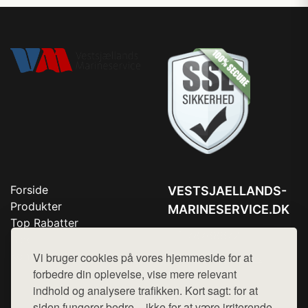
Forside
VESTSJAELLANDS-
Produkter
MARINESERVICE.DK
Top Rabatter
Tlf. 78768672
Blog
Kontakt
Vi bruger cookies på vores hjemmeside for at
Mail:
hej@want.dk
forbedre din oplevelse, vise mere relevant
Cookie- og privatlivspolitik
indhold og analysere trafikken. Kort sagt: for at
siden fungerer bedre – ikke for at være irriterende.