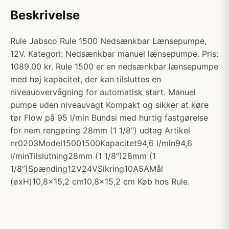
Beskrivelse
Rule Jabsco Rule 1500 Nedsænkbar Lænsepumpe,
12V. Kategori: Nedsænkbar manuel lænsepumpe. Pris:
1089.00 kr. Rule 1500 er en nedsænkbar lænsepumpe
med høj kapacitet, der kan tilsluttes en
niveauovervågning for automatisk start. Manuel
pumpe uden niveauvagt Kompakt og sikker at køre
tør Flow på 95 l/min Bundsi med hurtig fastgørelse
for nem rengøring 28mm (1 1/8") udtag Artikel
nr0203Model15001500Kapacitet94,6 l/min94,6
l/minTilslutning28mm (1 1/8”)28mm (1
1/8”)Spænding12V24VSikring10A5AMål
(øxH)10,8×15,2 cm10,8×15,2 cm Køb hos Rule.