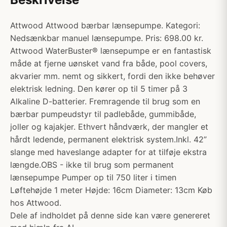
Attwood Attwood bærbar lænsepumpe. Kategori:
Nedsænkbar manuel lænsepumpe. Pris: 698.00 kr.
Attwood WaterBuster® lænsepumpe er en fantastisk
måde at fjerne uønsket vand fra både, pool covers,
akvarier mm. nemt og sikkert, fordi den ikke behøver
elektrisk ledning. Den kører op til 5 timer på 3
Alkaline D-batterier. Fremragende til brug som en
bærbar pumpeudstyr til padlebåde, gummibåde,
joller og kajakjer. Ethvert håndværk, der mangler et
hårdt ledende, permanent elektrisk system.Inkl. 42”
slange med haveslange adapter for at tilføje ekstra
længde.OBS - ikke til brug som permanent
lænsepumpe Pumper op til 750 liter i timen
Løftehøjde 1 meter Højde: 16cm Diameter: 13cm Køb
hos Attwood.
Dele af indholdet på denne side kan være genereret