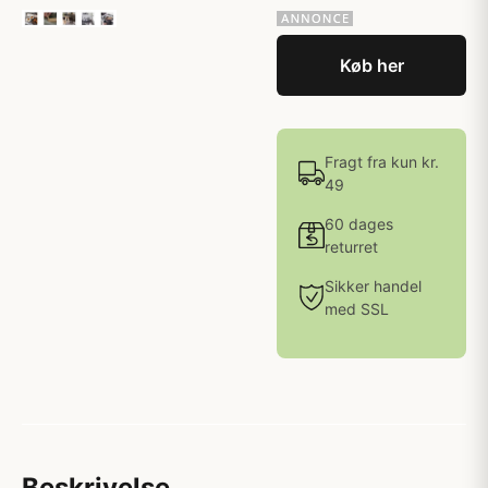
Køb her
Fragt fra kun kr.
49
60 dages
returret
Sikker handel
med SSL
Beskrivelse