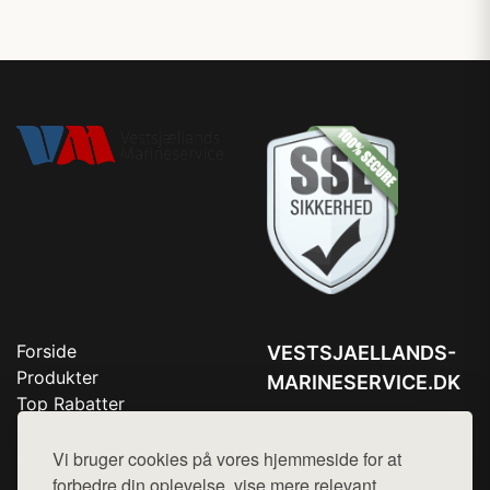
Forside
VESTSJAELLANDS-
Produkter
MARINESERVICE.DK
Top Rabatter
Tlf. 78768672
Blog
Kontakt
Vi bruger cookies på vores hjemmeside for at
Mail:
hej@want.dk
forbedre din oplevelse, vise mere relevant