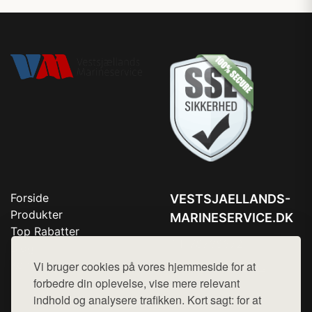
Forside
VESTSJAELLANDS-
Produkter
MARINESERVICE.DK
Top Rabatter
Tlf. 78768672
Blog
Kontakt
Vi bruger cookies på vores hjemmeside for at
Mail:
hej@want.dk
forbedre din oplevelse, vise mere relevant
Cookie- og privatlivspolitik
indhold og analysere trafikken. Kort sagt: for at