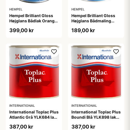
HEMPEL
HEMPEL
Hempel Brilliant Gloss
Hempel Brilliant Gloss
Højglans Bådlak Orange
Højglans Bådmaling
0,75L
"Pure White" Hvid
399,00 kr
189,00 kr
0,375L
INTERNATIONAL
INTERNATIONAL
International Toplac Plus
International Toplac Plus
Atlantic Grå YLK684 lak
Boundi Blå YLK898 lak
750 ML
750 ML
387,00 kr
387,00 kr