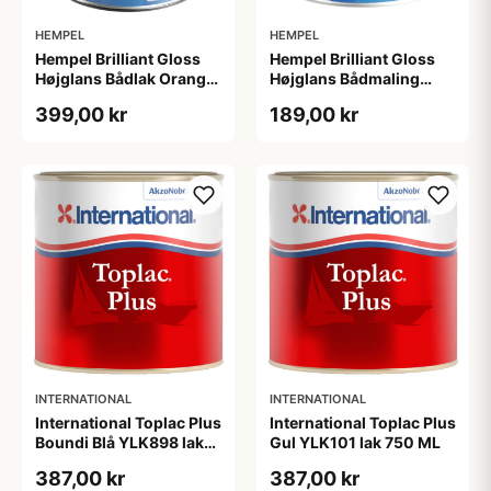
HEMPEL
HEMPEL
Hempel Brilliant Gloss
Hempel Brilliant Gloss
Højglans Bådlak Orange
Højglans Bådmaling
0,75L
"Pure White" Hvid
399,00 kr
189,00 kr
0,375L
INTERNATIONAL
INTERNATIONAL
International Toplac Plus
International Toplac Plus
Boundi Blå YLK898 lak
Gul YLK101 lak 750 ML
750 ML
387,00 kr
387,00 kr