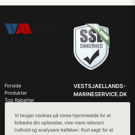
Forside
VESTSJAELLANDS-
Produkter
MARINESERVICE.DK
Top Rabatter
Tlf. 78768672
Blog
Kontakt
Vi bruger cookies på vores hjemmeside for at
Mail:
hej@want.dk
forbedre din oplevelse, vise mere relevant
Cookie- og privatlivspolitik
indhold og analysere trafikken. Kort sagt: for at