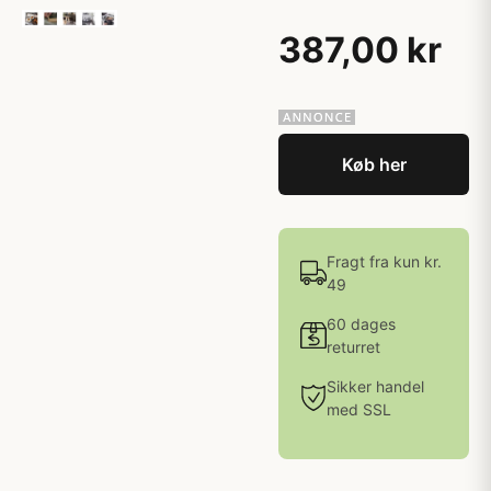
387,00 kr
Køb her
Fragt fra kun kr.
49
60 dages
returret
Sikker handel
med SSL