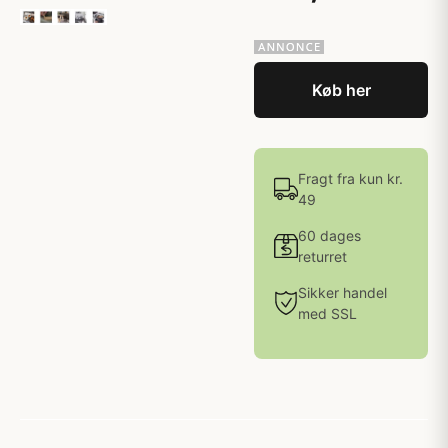
Køb her
Fragt fra kun kr.
49
60 dages
returret
Sikker handel
med SSL