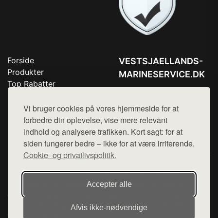
Forside
VESTSJAELLANDS-
Produkter
MARINESERVICE.DK
Top Rabatter
Tlf. 78768672
Blog
Kontakt
Vi bruger cookies på vores hjemmeside for at
Mail:
hej@want.dk
forbedre din oplevelse, vise mere relevant
Cookie- og privatlivspolitik
indhold og analysere trafikken. Kort sagt: for at
siden fungerer bedre – ikke for at være irriterende.
Cookie- og privatlivspolitik.
Denne side er en del af want.dk, der udgiver en række
hjemmesider med præsentation af forskellige produkter fra
Accepter alle
diverse webshops. Der sælges ikke varer fra denne side - vi
henviser til de shops, som sælger varen. Vi har heller ikke
Afvis ikke‑nødvendige
varerne på lager.