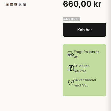
660,00 kr
Køb her
Fragt fra kun kr.
49
60 dages
returret
Sikker handel
med SSL