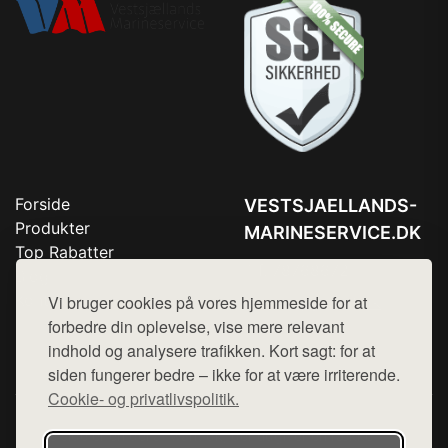
Forside
VESTSJAELLANDS-
Produkter
MARINESERVICE.DK
Top Rabatter
Tlf. 78768672
Blog
Kontakt
Vi bruger cookies på vores hjemmeside for at
Mail:
hej@want.dk
forbedre din oplevelse, vise mere relevant
Cookie- og privatlivspolitik
indhold og analysere trafikken. Kort sagt: for at
siden fungerer bedre – ikke for at være irriterende.
Cookie- og privatlivspolitik.
Denne side er en del af want.dk, der udgiver en række