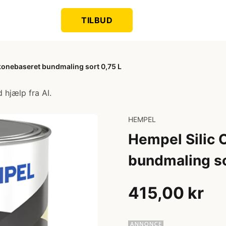
TILBUD
likonebaseret bundmaling sort 0,75 L
 hjælp fra AI.
HEMPEL
Hempel Silic O
bundmaling so
415,00 kr