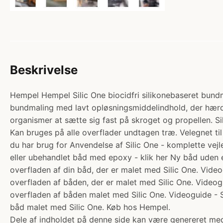
Beskrivelse
Hempel Hempel Silic One biocidfri silikonebaseret bundmal
bundmaling med lavt opløsningsmiddelindhold, der hærde
organismer at sætte sig fast på skroget og propellen. Si
Kan bruges på alle overflader undtagen træ. Velegnet til
du har brug for Anvendelse af Silic One - komplette vej
eller ubehandlet båd med epoxy - klik her Ny båd uden 
overfladen af din båd, der er malet med Silic One. Vid
overfladen af båden, der er malet med Silic One. Vide
overfladen af båden malet med Silic One. Videoguide - 
båd malet med Silic One. Køb hos Hempel.
Dele af indholdet på denne side kan være genereret med