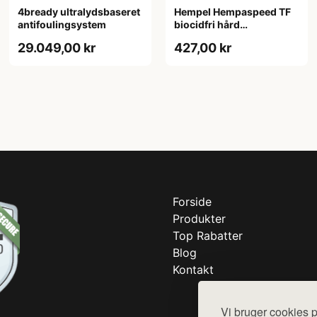
4bready ultralydsbaseret
Hempel Hempaspeed TF
antifoulingsystem
biocidfri hård
bundmaling blå 0,75L
29.049,00 kr
427,00 kr
Forside
Produkter
Top Rabatter
Blog
Kontakt
Vi bruger cookies p