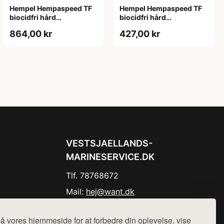
Hempel Hempaspeed TF
Hempel Hempaspeed TF
biocidfri hård
biocidfri hård
bundmaling grå 2,5 L
bundmaling hvid 0,75 L
864,00 kr
427,00 kr
VESTSJAELLANDS-
MARINESERVICE.DK
Tlf. 78768672
Mail:
hej@want.dk
Cookie- og privatlivspolitik
å vores hjemmeside for at forbedre din oplevelse, vise