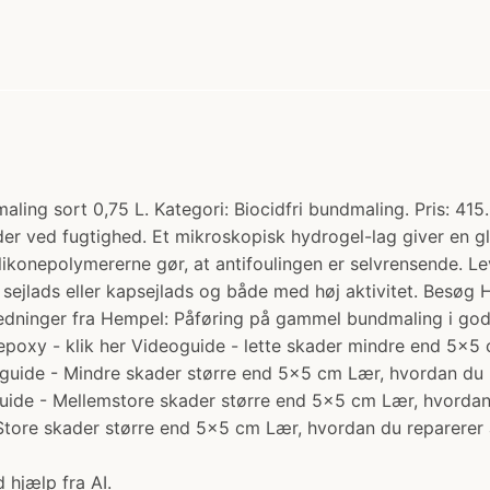
ing sort 0,75 L. Kategori: Biocidfri bundmaling. Pris: 415.0
r ved fugtighed. Et mikroskopisk hydrogel-lag giver en gl
likonepolymererne gør, at antifoulingen er selvrensende. Le
 sejlads eller kapsejlads og både med høj aktivitet. Besøg 
ledninger fra Hempel: Påføring på gammel bundmaling i god s
epoxy - klik her Videoguide - lette skader mindre end 5x5
eoguide - Mindre skader større end 5x5 cm Lær, hvordan du
oguide - Mellemstore skader større end 5×5 cm Lær, hvorda
Store skader større end 5×5 cm Lær, hvordan du reparerer 
 hjælp fra AI.