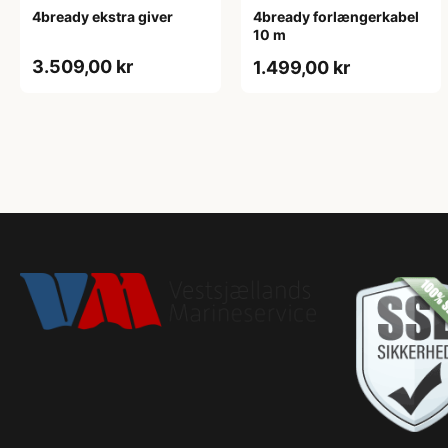
4bready ekstra giver
4bready forlængerkabel
10 m
3.509,00 kr
1.499,00 kr