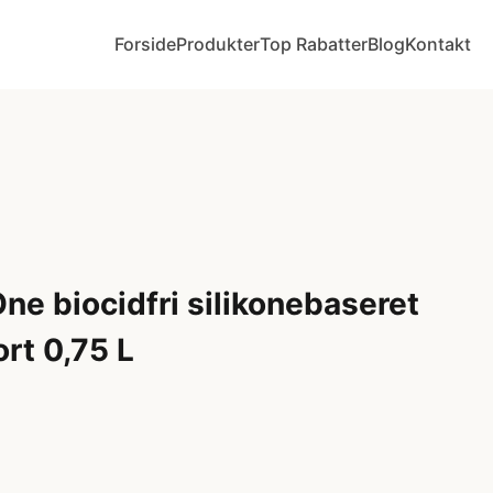
Forside
Produkter
Top Rabatter
Blog
Kontakt
ne biocidfri silikonebaseret
rt 0,75 L