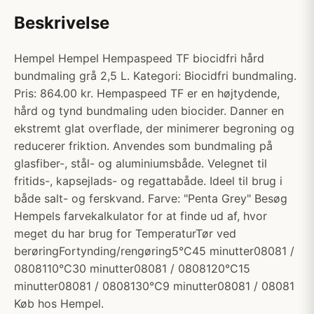
Beskrivelse
Hempel Hempel Hempaspeed TF biocidfri hård
bundmaling grå 2,5 L. Kategori: Biocidfri bundmaling.
Pris: 864.00 kr. Hempaspeed TF er en højtydende,
hård og tynd bundmaling uden biocider. Danner en
ekstremt glat overflade, der minimerer begroning og
reducerer friktion. Anvendes som bundmaling på
glasfiber-, stål- og aluminiumsbåde. Velegnet til
fritids-, kapsejlads- og regattabåde. Ideel til brug i
både salt- og ferskvand. Farve: "Penta Grey" Besøg
Hempels farvekalkulator for at finde ud af, hvor
meget du har brug for TemperaturTør ved
berøringFortynding/rengøring5°C45 minutter08081 /
0808110°C30 minutter08081 / 0808120°C15
minutter08081 / 0808130°C9 minutter08081 / 08081
Køb hos Hempel.