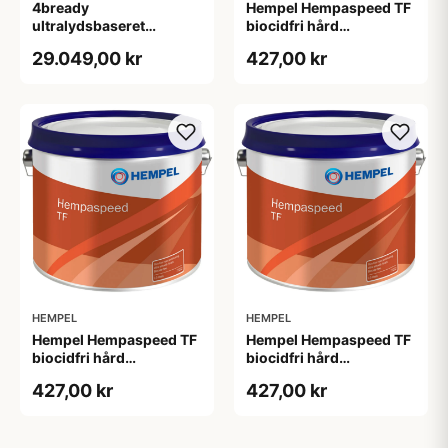
4bready
Hempel Hempaspeed TF
ultralydsbaseret
biocidfri hård
antifoulingsystem
bundmaling blå 0,75L
29.049,00 kr
427,00 kr
HEMPEL
HEMPEL
Hempel Hempaspeed TF
Hempel Hempaspeed TF
biocidfri hård
biocidfri hård
bundmaling hvid 0,75 L
bundmaling sort 0,75 L
427,00 kr
427,00 kr