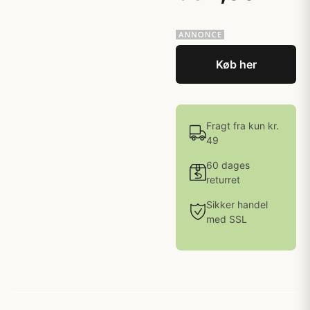
Køb her
Fragt fra kun kr.
49
60 dages
returret
Sikker handel
med SSL