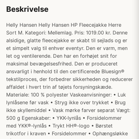
Beskrivelse
Helly Hansen Helly Hansen HP Fleecejakke Herre
Sort M. Kategori: Mellemlag. Pris: 1019.00 kr. Denne
alsidige, glatte fleecejakke er skabt til sejlads og er
et simpelt valg til enhver eventyr. Den er varm, men
let og ventilerende. Den har en forhøjet snit for
maksimal bevægelsesfrihed. Den er produceret
ansvarligt i henhold til den certificerede Bluesign®
tekstilproces, der forbedrer sikkerheden og reducerer
affaldet i hvert trin af tøjets forsyningskæde.
Materiale: 100 % polyester Vaskeanvisninger: • Luk
lynlåsene før vask • Stryg ikke over trykket • Brug
ikke skyllemiddel • Vask mørke farver separat Vægt:
500 g Egenskaber: • YKK-lynlås • Forsidelommer
med YKK®-lynlås • Trykt HH®-logo • Børstet
trikotfor i kraven • Forsidelommer • Ophængsløkke