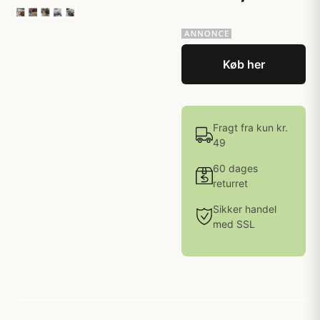
Køb her
Fragt fra kun kr.
49
60 dages
returret
Sikker handel
med SSL