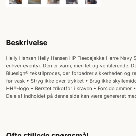
Beskrivelse
Helly Hansen Helly Hansen HP Fleecejakke Herre Navy S. Ka
enhver eventyr. Den er varm, men let og ventilerende. De
Bluesign® tekstilproces, der forbedrer sikkerheden og re
før vask • Stryg ikke over trykket • Brug ikke skyllem
HH®-logo • Børstet trikotfor i kraven • Forsidelommer 
Dele af indholdet på denne side kan være genereret med
Ofte stillede spørgsmål