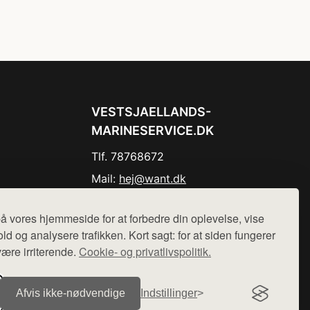
VESTSJAELLANDS-
MARINESERVICE.DK
Tlf. 78768672
Mail:
hej@want.dk
Cookie- og privatlivspolitik
å vores hjemmeside for at forbedre din oplevelse, vise
ld og analysere trafikken. Kort sagt: for at siden fungerer
være irriterende.
Cookie- og privatlivspolitik.
r sælges ikke varer fra denne side - vi henviser til de shops,
Afvis ikke‑nødvendige
Indstillinger