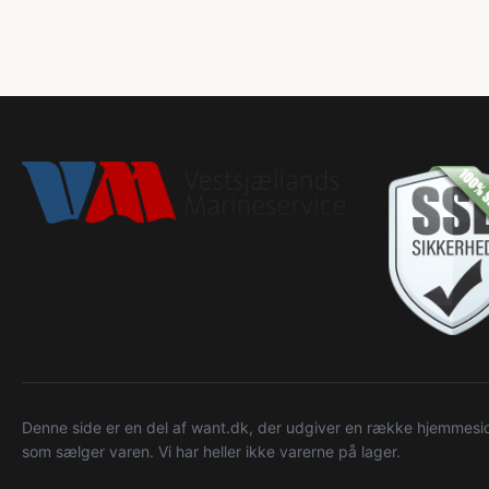
Denne side er en del af want.dk, der udgiver en række hjemmeside
som sælger varen. Vi har heller ikke varerne på lager.