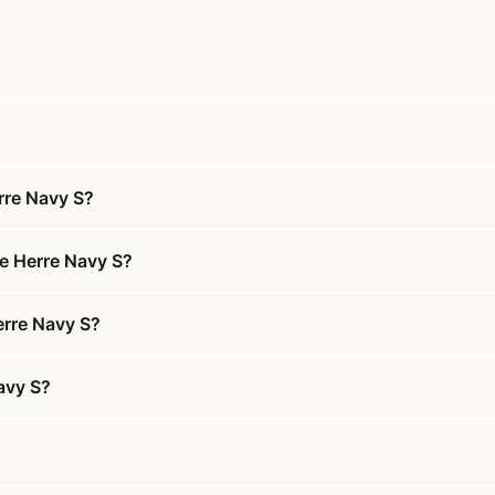
?
rre Navy S?
ke Herre Navy S?
erre Navy S?
avy S?