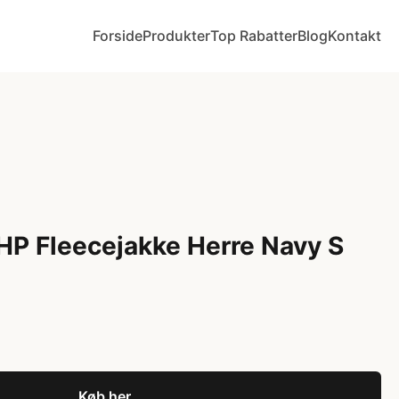
Forside
Produkter
Top Rabatter
Blog
Kontakt
HP Fleecejakke Herre Navy S
Køb her