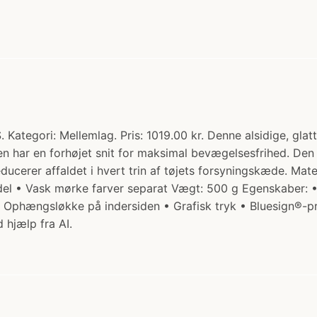
tegori: Mellemlag. Pris: 1019.00 kr. Denne alsidige, glatte 
n har en forhøjet snit for maksimal bevægelsesfrihed. Den e
ducerer affaldet i hvert trin af tøjets forsyningskæde. Mat
iddel • Vask mørke farver separat Vægt: 500 g Egenskaber:
• Ophængsløkke på indersiden • Grafisk tryk • Bluesign®-p
 hjælp fra AI.