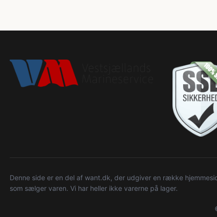
Denne side er en del af want.dk, der udgiver en række hjemmeside
som sælger varen. Vi har heller ikke varerne på lager.