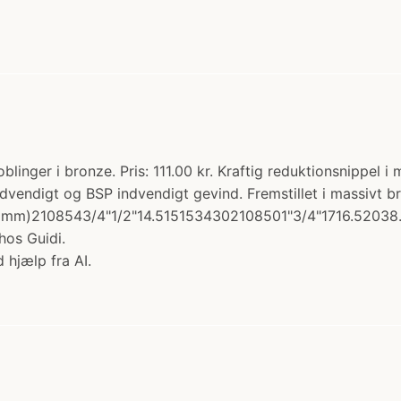
oblinger i bronze. Pris: 111.00 kr. Kraftig reduktionsnippe
T udvendigt og BSP indvendigt gevind. Fremstillet i massiv
mm)2108543/4"1/2"14.5151534302108501"3/4"1716.52038.
os Guidi.
 hjælp fra AI.