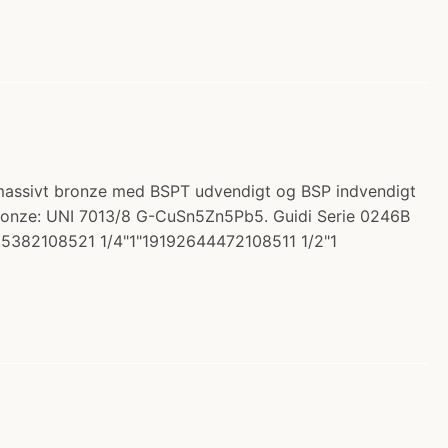
l i massivt bronze med BSPT udvendigt og BSP indvendigt
t bronze: UNI 7013/8 G-CuSn5Zn5Pb5. Guidi Serie 0246B
5382108521 1/4"1"19192644472108511 1/2"1