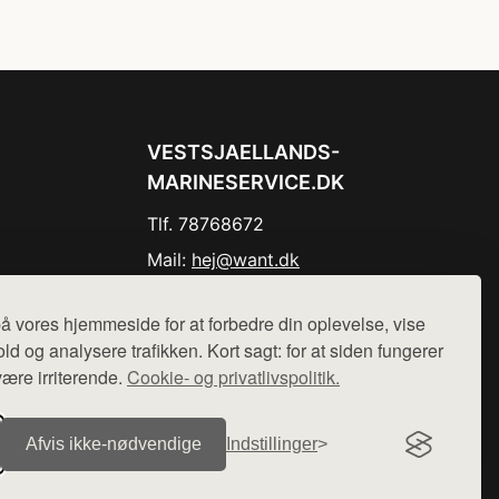
VESTSJAELLANDS-
MARINESERVICE.DK
Tlf. 78768672
Mail:
hej@want.dk
Cookie- og privatlivspolitik
å vores hjemmeside for at forbedre din oplevelse, vise
ld og analysere trafikken. Kort sagt: for at siden fungerer
være irriterende.
Cookie- og privatlivspolitik.
r sælges ikke varer fra denne side - vi henviser til de shops,
Afvis ikke‑nødvendige
Indstillinger
.