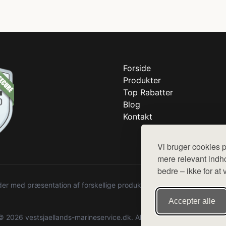
Forside
Produkter
Top Rabatter
Blog
Kontakt
Vi bruger cookies p
mere relevant indho
bedre – ikke for at 
r med præsentation af forskellige produkter fra diverse webshops. De
Accepter alle
© 2026 vestsjaellands-marineservice.dk. Alle rettigheder forbeholdes