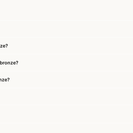
nze?
 bronze?
onze?