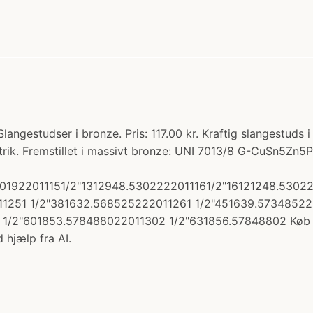
ngestudser i bronze. Pris: 117.00 kr. Kraftig slangestuds i
trik. Fremstillet i massivt bronze: UNI 7013/8 G-CuSn5
301922011151/2"1312948.5302222011161/2"16121248.530
11251 1/2"381632.568525222011261 1/2"451639.57348522
/2"601853.578488022011302 1/2"631856.57848802 Køb h
 hjælp fra AI.