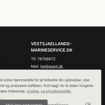
VESTSJAELLANDS-
MARINESERVICE.DK
Tlf. 78768672
Mail:
hej@want.dk
Cookie- og privatlivspolitik
å vores hjemmeside for at forbedre din oplevelse, vise
ld og analysere trafikken. Kort sagt: for at siden fungerer
være irriterende.
Cookie- og privatlivspolitik.
r sælges ikke varer fra denne side - vi henviser til de shops,