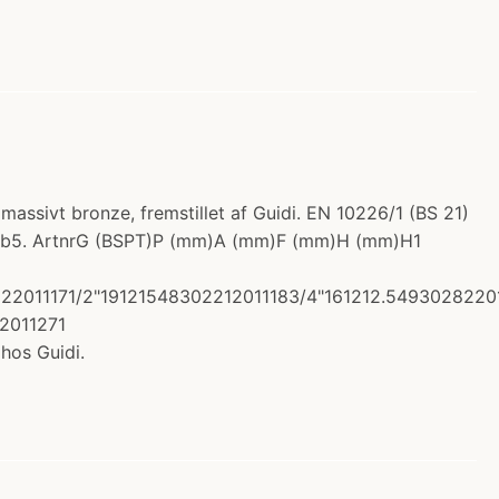
 massivt bronze, fremstillet af Guidi. EN 10226/1 (BS 21)
Zn5Pb5. ArtnrG (BSPT)P (mm)A (mm)F (mm)H (mm)H1
2222011171/2"19121548302212011183/4"161212.54930282
2011271
os Guidi.