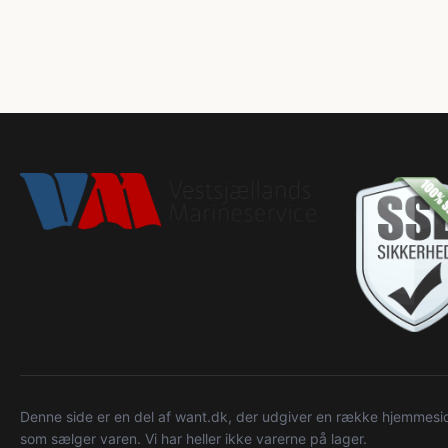
Denne side er en del af want.dk, der udgiver en række hjemmeside
som sælger varen. Vi har heller ikke varerne på lager.