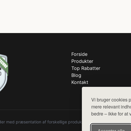
Forside
Produkter
Top Rabatter
Blog
Kontakt
Vi bruger cookies p
mere relevant indho
bedre – ikke for at 
r med præsentation af forskellige produkter fra diverse webshops. De