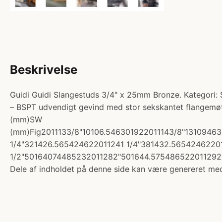
Beskrivelse
Guidi Guidi Slangestuds 3/4" x 25mm Bronze. Kategori: Sla
– BSPT udvendigt gevind med stor sekskantet flangemø
(mm)SW
(mm)Fig2011133/8"10106.546301922011143/8"1310946
1/4"321426.565424622011241 1/4"381432.5654246220
1/2"50164074485232011282"501644.575486522011292 1
Dele af indholdet på denne side kan være genereret med