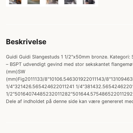
Beskrivelse
Guidi Guidi Slangestuds 1 1/2"x50mm bronze. Kategori: Sl
– BSPT udvendigt gevind med stor sekskantet flangemø
(mm)SW
(mm)Fig2011133/8"10106.546301922011143/8"1310946
1/4"321426.565424622011241 1/4"381432.5654246220
1/2"50164074485232011282"501644.575486522011292 1
Dele af indholdet på denne side kan være genereret med