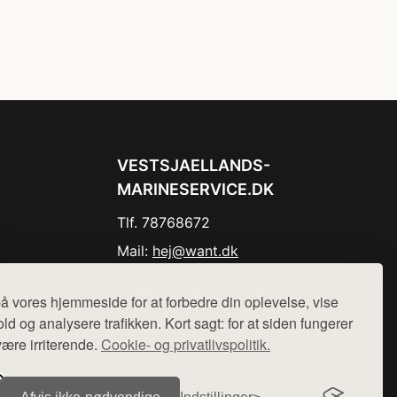
VESTSJAELLANDS-
MARINESERVICE.DK
Tlf. 78768672
Mail:
hej@want.dk
Cookie- og privatlivspolitik
å vores hjemmeside for at forbedre din oplevelse, vise
ld og analysere trafikken. Kort sagt: for at siden fungerer
være irriterende.
Cookie- og privatlivspolitik.
r sælges ikke varer fra denne side - vi henviser til de shops,