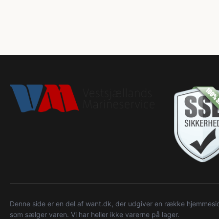
Denne side er en del af want.dk, der udgiver en række hjemmeside
som sælger varen. Vi har heller ikke varerne på lager.