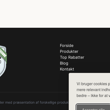
Forside
Produkter
Top Rabatter
Blog
Kontakt
Vi bruger cookies p
mere relevant indho
bedre – ikke for at 
r med præsentation af forskellige produkter fra diverse webshops. De