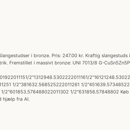
angestudser i bronze. Pris: 247.00 kr. Kraftig slangestuds i
trik. Fremstillet i massivt bronze: UNI 7013/8 G-CuSn5
301922011151/2"1312948.5302222011161/2"16121248.530
11251 1/2"381632.568525222011261 1/2"451639.57348522
/2"601853.578488022011302 1/2"631856.57848802 Køb h
 hjælp fra AI.