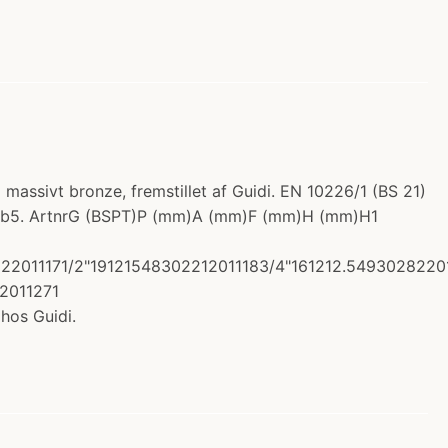
 massivt bronze, fremstillet af Guidi. EN 10226/1 (BS 21)
Zn5Pb5. ArtnrG (BSPT)P (mm)A (mm)F (mm)H (mm)H1
2222011171/2"19121548302212011183/4"161212.54930282
2011271
os Guidi.