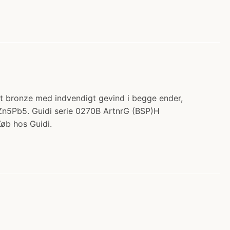
sivt bronze med indvendigt gevind i begge ender,
n5Zn5Pb5. Guidi serie 0270B ArtnrG (BSP)H
øb hos Guidi.