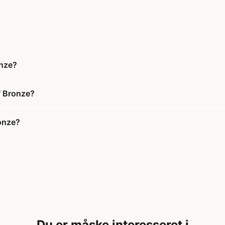
onze?
" Bronze?
ronze?
Du er måske interesseret i