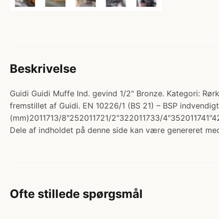
Beskrivelse
Guidi Guidi Muffe Ind. gevind 1/2" Bronze. Kategori: Rør
fremstillet af Guidi. EN 10226/1 (BS 21) – BSP indvendi
(mm)2011713/8"252011721/2"322011733/4"352011741"422
Dele af indholdet på denne side kan være genereret med
Ofte stillede spørgsmål