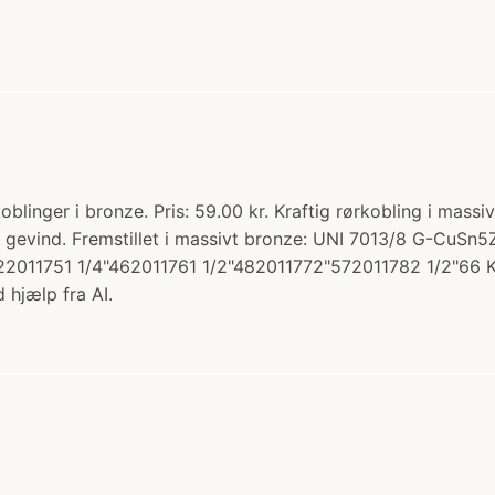
koblinger i bronze. Pris: 59.00 kr. Kraftig rørkobling i mas
gt gevind. Fremstillet i massivt bronze: UNI 7013/8 G-CuS
011751 1/4"462011761 1/2"482011772"572011782 1/2"66 K
 hjælp fra AI.