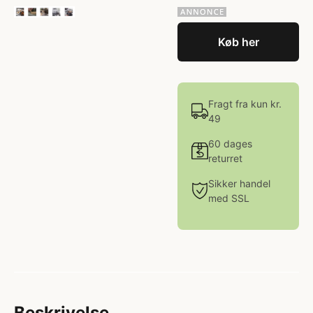
Køb her
Fragt fra kun kr.
49
60 dages
returret
Sikker handel
med SSL
Beskrivelse