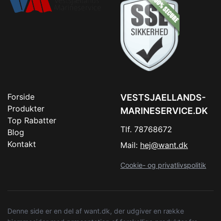
Forside
VESTSJAELLANDS-
Produkter
MARINESERVICE.DK
Top Rabatter
Tlf. 78768672
Blog
Kontakt
Mail:
hej@want.dk
Cookie- og privatlivspolitik
Denne side er en del af want.dk, der udgiver en række