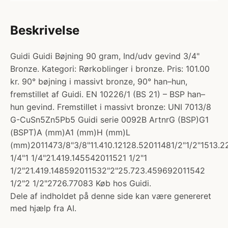
Beskrivelse
Guidi Guidi Bøjning 90 gram, Ind/udv gevind 3/4"
Bronze. Kategori: Rørkoblinger i bronze. Pris: 101.00
kr. 90° bøjning i massivt bronze, 90° han–hun,
fremstillet af Guidi. EN 10226/1 (BS 21) – BSP han–
hun gevind. Fremstillet i massivt bronze: UNI 7013/8
G-CuSn5Zn5Pb5 Guidi serie 0092B ArtnrG (BSP)G1
(BSPT)A (mm)A1 (mm)H (mm)L
(mm)2011473/8"3/8"11.410.12128.52011481/2"1/2"1513.2
1/4"1 1/4"21.419.145542011521 1/2"1
1/2"21.419.148592011532"2"25.723.459692011542
1/2"2 1/2"2726.77083 Køb hos Guidi.
Dele af indholdet på denne side kan være genereret
med hjælp fra AI.