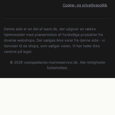
Cookie- og privatlivspolitik
Denne side er en del af want.dk, der udgiver en række
hjemmesider med præsentation af forskellige produkter fra
diverse webshops. Der sælges ikke varer fra denne side - vi
henviser til de shops, som sælger varen. Vi har heller ikke
varerne på lager.
© 2026 vestsjaellands-marineservice.dk. Alle rettigheder
forbeholdes.