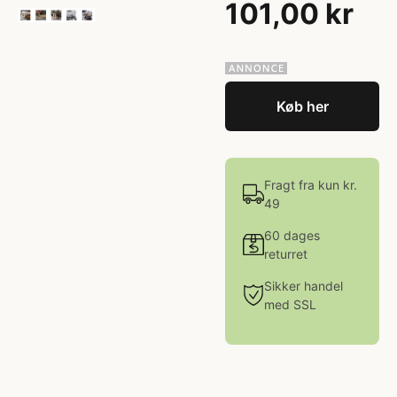
101,00 kr
Køb her
Fragt fra kun kr.
49
60 dages
returret
Sikker handel
med SSL