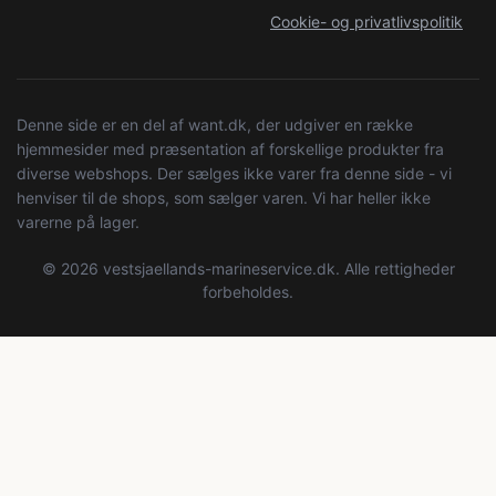
Cookie- og privatlivspolitik
Denne side er en del af want.dk, der udgiver en række
hjemmesider med præsentation af forskellige produkter fra
diverse webshops. Der sælges ikke varer fra denne side - vi
henviser til de shops, som sælger varen. Vi har heller ikke
varerne på lager.
© 2026 vestsjaellands-marineservice.dk. Alle rettigheder
forbeholdes.