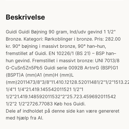
Beskrivelse
Guidi Guidi Bøjning 90 gram, Ind/udv gevind 1 1/2"
Bronze. Kategori: Rørkoblinger i bronze. Pris: 282.00
kr. 90° bøjning i massivt bronze, 90° han–hun,
fremstillet af Guidi. EN 10226/1 (BS 21) – BSP han–
hun gevind. Fremstillet i massivt bronze: UNI 7013/8
G-CuSn5Zn5Pb5 Guidi serie 0092B ArtnrG (BSP)G1
(BSPT)A (mm)A1 (mm)H (mm)L
(mm)2011473/8"3/8"11.410.12128.52011481/2"1/2"1513.2
1/4"1 1/4"21.419.145542011521 1/2"1
1/2"21.419.148592011532"2"25.723.459692011542
1/2"2 1/2"2726.77083 Køb hos Guidi.
Dele af indholdet på denne side kan være genereret
med hjælp fra AI.