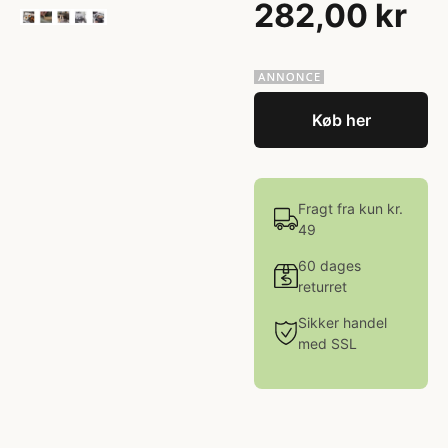
282,00 kr
Køb her
Fragt fra kun kr.
49
60 dages
returret
Sikker handel
med SSL