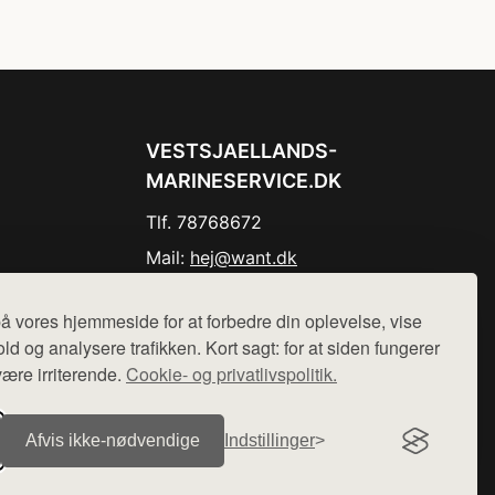
VESTSJAELLANDS-
MARINESERVICE.DK
Tlf. 78768672
Mail:
hej@want.dk
Cookie- og privatlivspolitik
å vores hjemmeside for at forbedre din oplevelse, vise
ld og analysere trafikken. Kort sagt: for at siden fungerer
være irriterende.
Cookie- og privatlivspolitik.
r sælges ikke varer fra denne side - vi henviser til de shops,
Afvis ikke‑nødvendige
Indstillinger
.