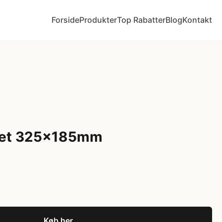
Forside
Produkter
Top Rabatter
Blog
Kontakt
et 325x185mm
Køb her