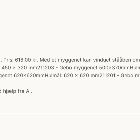
is: 618.00 kr. Med et myggenet kan vinduet stååben om na
l: 450 x 320 mm211203 - Gebo myggenet 500x370mmHulm
enet 620x620mmHulmål: 620 x 620 mm211201 - Gebo m
 hjælp fra AI.