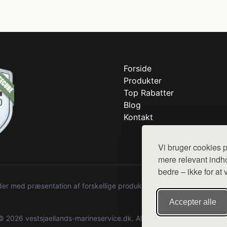
Forside
Produkter
Top Rabatter
Blog
Kontakt
Vi bruger cookies p
mere relevant indho
bedre – ikke for at 
r med præsentation af forskellige produkter fra diverse webshops. De
Accepter alle
© 2026 vestsjaellands-marineservice.dk. Alle rettigheder forbeholdes