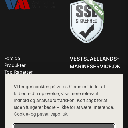
Forside
VESTSJAELLANDS-
Produkter
MARINESERVICE.DK
Top Rabatter
Tlf. 78768672
Blog
Kontakt
Vi bruger cookies på vores hjemmeside for at
Mail:
hej@want.dk
forbedre din oplevelse, vise mere relevant
Cookie- og privatlivspolitik
indhold og analysere trafikken. Kort sagt: for at
siden fungerer bedre – ikke for at være irriterende.
Cookie- og privatlivspolitik.
Denne side er en del af want.dk, der udgiver en række