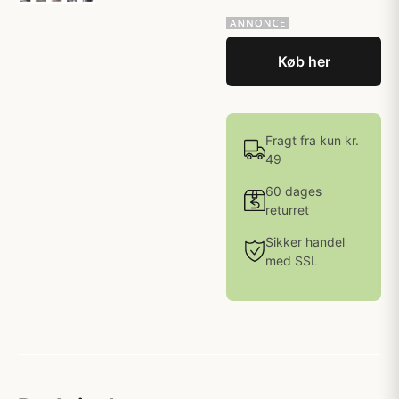
Køb her
Fragt fra kun kr.
49
60 dages
returret
Sikker handel
med SSL