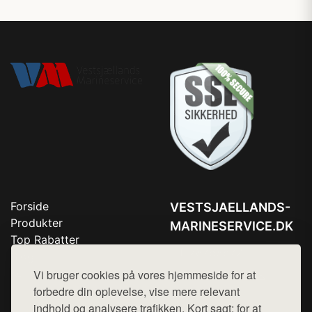
Forside
VESTSJAELLANDS-
Produkter
MARINESERVICE.DK
Top Rabatter
Tlf. 78768672
Blog
Kontakt
Vi bruger cookies på vores hjemmeside for at
Mail:
hej@want.dk
forbedre din oplevelse, vise mere relevant
Cookie- og privatlivspolitik
indhold og analysere trafikken. Kort sagt: for at