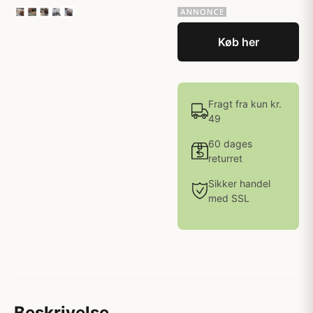
Køb her
Fragt fra kun kr.
49
60 dages
returret
Sikker handel
med SSL
Beskrivelse